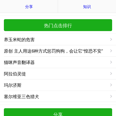
分享
知识
热门点击排行
养玉米蛇的危害
原创 主人用这6种方式惩罚狗狗，会让它“惶恐不安”
猫咪声音翻译器
阿拉伯灵缇
玛尔济斯
塞尔维亚三色猎犬
分享