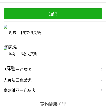
知识
阿拉伯灵缇
玛尔济斯
大英法三色猎犬
大英法三色猎犬
塞尔维亚三色猎犬
宠物健康护理