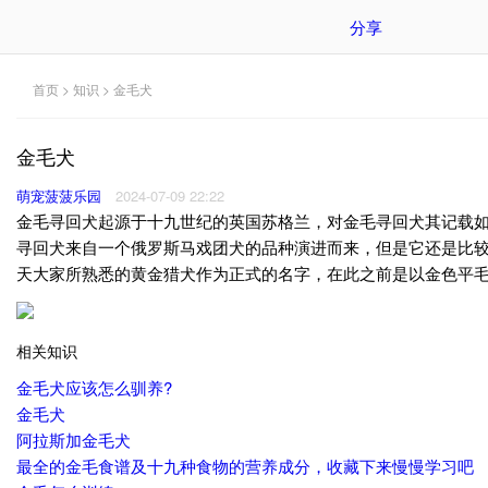
分享
首页
>
知识
> 金毛犬
金毛犬
萌宠菠菠乐园
2024-07-09 22:22
金毛寻回犬起源于十九世纪的英国苏格兰，对金毛寻回犬其记载如
寻回犬来自一个俄罗斯马戏团犬的品种演进而来，但是它还是比较
天大家所熟悉的黄金猎犬作为正式的名字，在此之前是以金色平
相关知识
金毛犬应该怎么驯养?
金毛犬
阿拉斯加金毛犬
最全的金毛食谱及十九种食物的营养成分，收藏下来慢慢学习吧