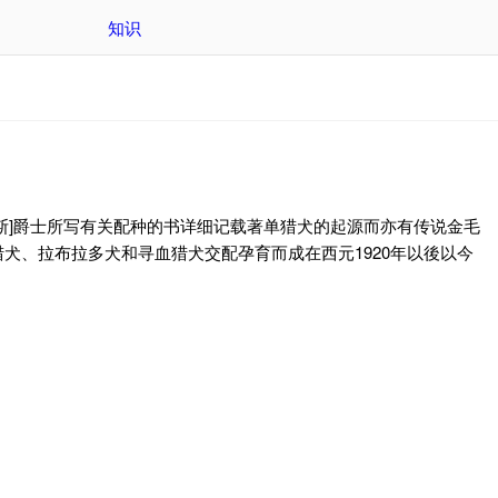
知识
斯]爵士所写有关配种的书详细记载著单猎犬的起源而亦有传说金毛
犬、拉布拉多犬和寻血猎犬交配孕育而成在西元1920年以後以今