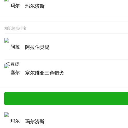
玛尔济斯
知识热点排名
阿拉伯灵缇
塞尔维亚三色猎犬
玛尔济斯