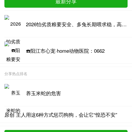
最新分享
2026怕劣质粮要安全、多兔长期喂求稳，高品质兔粮推荐
☎️阳江市心宠·home动物医院：0662
分享热点排名
养玉米蛇的危害
原创 主人用这6种方式惩罚狗狗，会让它“惶恐不安”