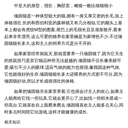
中至大的身型，强壮，胸部宽，雌猫一般比雄猫细小
缅因猫是一种体型较大的猫,拥有一身又厚又密的长毛,加上
体格强壮,长的和西伯利亚的森林猫又有几分相似,它的额头上基
本上都会有虎纹M型的图案,尾巴上的毛很长且呈扇形散开,看来
起来非常漂亮.这么可爱的猫养在家里确是为家增色不少,不过缅
因猫能长多大,这和主人的饲养方式是分不开的.
如果家里经常闹鼠灾,那就需要养一只缅因猫了,因为它天生
的抓鼠技巧是其它猫品种所无法超越的.缅因猫不仅长像美丽可
爱,吸引不少人的眼球,适应气候的能力也很强,像我国这种气候,
它也能很好的生存.缅因猫能长多大还喂养的方式密不可分,因为
缅因猫好动,所以才长成很强壮的体格.
如果把缅因猫关在家里养着,它也很会讨主人的欢心,如果主
人能再给它找一些玩具,它就会更开心了,比如找一些积木搭成一
些高台,它就喜欢在上面爬来爬去.缅因猫喜欢主人能多点关心,同
时多点时间陪它玩游戏,这样才能健康的成长.
相关知识