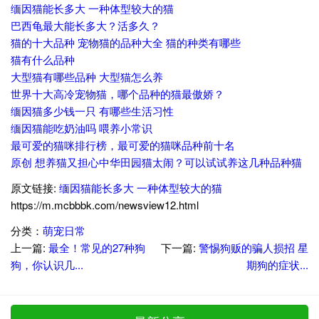
缅因猫能长多大 一种体型较大的猫
巴西龟最大能长多大？活多久？
猫的十大品种 宠物猫的品种大全 猫的种类有哪些
猫有什么品种
大型猫有哪些品种 大型猫怎么养
世界十大高冷宠物猫，哪个品种的猫最傲娇？
缅因猫多少钱一只 有哪些生活习性
缅因猫能吃奶油吗 喂养小常识
最可爱的猫咪排行榜，最可爱的猫咪品种前十名
原创 想养猫又担心中华田园猫太闹？可以试试养这几种品种猫
原文链接:
缅因猫能长多大 一种体型较大的猫
https://m.mcbbbk.com/newsview12.html
分类：
萌宠日常
上一篇:
最全！常见的27种狗
下一篇:
警惕狗贩的骗人损招 星
狗，你认识几...
期狗的症状...