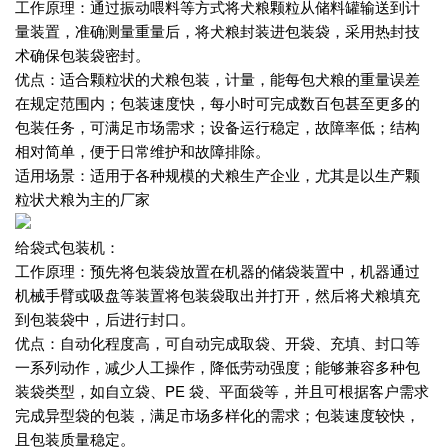
工作原理：通过振动喂料等方式将犬粮颗粒从储料罐输送到计
量装置，准确测量重量后，将犬粮封装进包装袋，采用热封技
术确保包装袋密封。
优点：适合颗粒状的犬粮包装，计量，能每包犬粮的重量误差
在规定范围内；包装速度快，每小时可完成数百包甚至更多的
包装任务，可满足市场需求；设备运行稳定，故障率低；结构
相对简单，便于日常维护和故障排除。
适用场景：适用于各种规模的犬粮生产企业，尤其是以生产颗
粒状犬粮为主的厂家
给袋式包装机：
工作原理：预先将包装袋放置在机器的储袋装置中，机器通过
机械手臂或吸盘等装置将包装袋取出并打开，然后将犬粮填充
到包装袋中，后进行封口。
优点：自动化程度高，可自动完成取袋、开袋、充填、封口等
一系列动作，减少人工操作，降低劳动强度；能够兼容多种包
装袋类型，如自立袋、PE 袋、平面袋等，并且可根据客户需求
完成异型袋的包装，满足市场多样化的需求；包装速度较快，
且包装质量稳定。