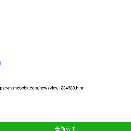
明
tps://m.mcbbbk.com/newsview1234683.html
最新分享