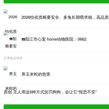
2026怕劣质粮要安全、多兔长期喂求稳，高品
☎️阳江市心宠·home动物医院：0662
分享热点排名
养玉米蛇的危害
原创 主人用这6种方式惩罚狗狗，会让它“惶恐不安”