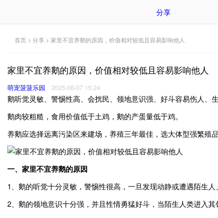
分享
首页
>
分享
> 家里不宜养鹅的原因，价值相对较低且容易影响他人
家里不宜养鹅的原因，价值相对较低且容易影响他人
萌宠菠菠乐园
2025-08-07 15:24
鹅听觉灵敏、警惕性高、会扰民、领地意识强、好斗容易伤人、
鹅肉较粗糙，食用价值低于土鸡，鹅的产蛋量低于鸡。
养鹅应选择远离污染区来建场，养殖三年最佳，选大体型强繁殖
一、家里不宜养鹅的原因
1、鹅的听觉十分灵敏，警惕性很高，一旦发现动静或遭遇陌生人
2、鹅的领地意识十分强，并且性情勇猛好斗，当陌生人类进入其