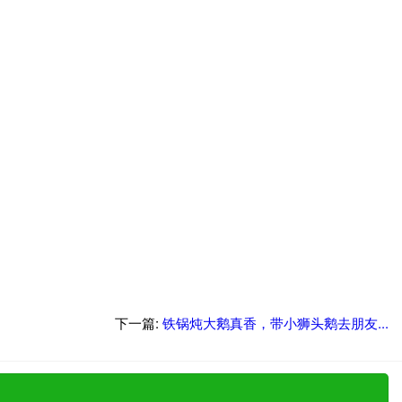
下一篇:
铁锅炖大鹅真香，带小狮头鹅去朋友...