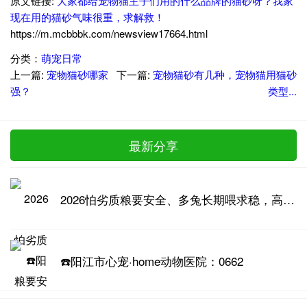
原文链接:
大家都给宠物猫主子们用的什么品牌的猫砂呀？我家
现在用的猫砂气味很重，求解救！
https://m.mcbbbk.com/newsview17664.html
分类：
萌宠日常
上一篇:
宠物猫砂哪家
下一篇:
宠物猫砂有几种，宠物猫用猫砂
强？
类型...
最新分享
2026怕劣质粮要安全、多兔长期喂求稳，高品质兔粮推荐
☎️阳江市心宠·home动物医院：0662