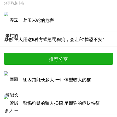
分享热点排名
养玉米蛇的危害
原创 主人用这6种方式惩罚狗狗，会让它“惶恐不安”
推荐分享
缅因猫能长多大 一种体型较大的猫
警惕狗贩的骗人损招 星期狗的症状特征