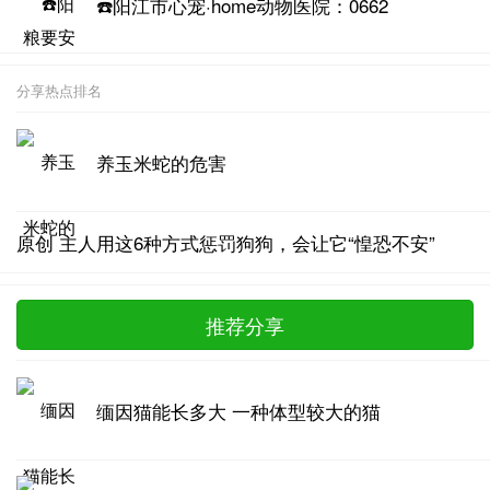
☎️阳江市心宠·home动物医院：0662
分享热点排名
养玉米蛇的危害
原创 主人用这6种方式惩罚狗狗，会让它“惶恐不安”
推荐分享
缅因猫能长多大 一种体型较大的猫