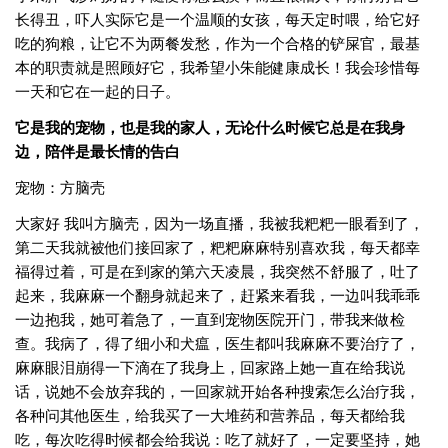
长得丑，吓人实际它是一个温顺的女孩，每天定时喂，给它好
吃的狗粮，让它不为两餐发愁，作为一个合格的铲屎官，最基
本的职责就是照顾好它，我希望小朱能健康成长！我会珍惜每
一天和它在一起的日子。
它是我的宠物，也是我的家人，无论什么时候它总是在我身
边，陪伴是最长情的告白
宠物：方脑壳
大家好 我叫方脑壳，因为一场直播，我被我粑粑一眼看到了，
第二天我就被他们接回家了，粑粑麻麻特别喜欢我，每天都幸
福得过着，可是在到家的第六天凌晨，我突然不舒服了，吐了
起来，我麻麻一个翻身就起来了，赶紧来看我，一边叫我乖乖
一边抱我，她可着急了，一直到宠物医院开门，带我来做检
查。我病了，得了细小和犬瘟，医生都叫我麻麻不要治疗了，
麻麻眼泪崩得一下滴在了我身上，回家路上她一直在给我说
话，说她不会放弃我的，一回家就开始各种搜索怎么治疗我，
各种问其他医生，给我买了一大堆药和营养品，每天都给我
吃，每次吃得时候都会给我说：吃了就好了，一定要坚持，她