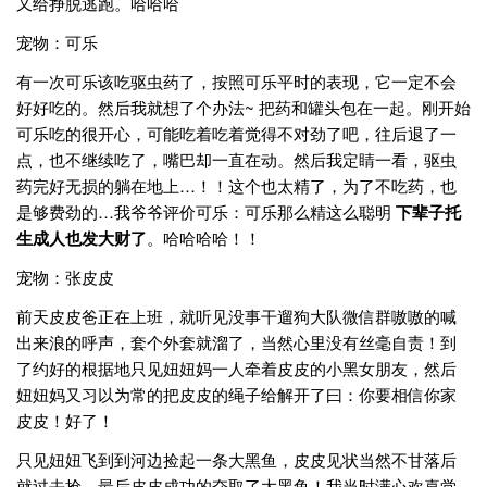
又给挣脱逃跑。哈哈哈
宠物：可乐
有一次可乐该吃驱虫药了，按照可乐平时的表现，它一定不会
好好吃的。然后我就想了个办法~ 把药和罐头包在一起。刚开始
可乐吃的很开心，可能吃着吃着觉得不对劲了吧，往后退了一
点，也不继续吃了，嘴巴却一直在动。然后我定睛一看，驱虫
药完好无损的躺在地上…！！这个也太精了，为了不吃药，也
是够费劲的…我爷爷评价可乐：可乐那么精这么聪明
下辈子托
生成人也发大财了
。哈哈哈哈！！
宠物：张皮皮
前天皮皮爸正在上班，就听见没事干遛狗大队微信群嗷嗷的喊
出来浪的呼声，套个外套就溜了，当然心里没有丝毫自责！到
了约好的根据地只见妞妞妈一人牵着皮皮的小黑女朋友，然后
妞妞妈又习以为常的把皮皮的绳子给解开了曰：你要相信你家
皮皮！好了！
只见妞妞飞到到河边捡起一条大黑鱼，皮皮见状当然不甘落后
就过去抢，最后皮皮成功的夺取了大黑鱼！我当时满心欢喜觉