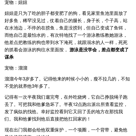
宠物：妞妞
妞妞是只为了吃的胆子都变肥了的狗，看见家里鱼池里面放了
好多鱼，稀罕没见过，仗着自己的腿长，身子长，个子高，站
在水池边，不停的在捞鱼，鱼是没捞到，但自己变成了鱼铒，
而他自己是最怕水的，有次特地找了一个游泳教练教她游泳，
他差点把教练的狗也带到水下淹死，就跟溺水的人一样，死死
的抓着会游泳的狗往水里面按，
游泳是没学会，差点都变成了
谋杀
宠物：溜溜
溜溜今年3岁多了。记得他来的时候小小的，瘦不拉几的，不知
不觉的就养他3年多了。
记得有一次半夜我们遛完弯，在外吃烧烤，它自己挣脱绳子跑
丢了。可把我和他爹急坏了。半夜12点跑出派出所查看监控，
发了疯似的找他。幸好监控看到它又回了丢的地方在那找我
们。我和他爹找到他后直接把他扛回家的！
现在出门我都会给他双重保护，一个项圈，一个背带，避免他