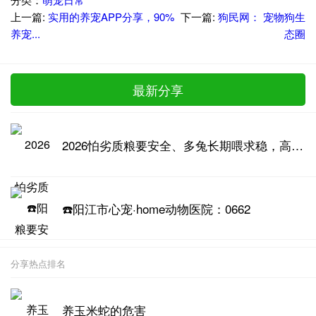
上一篇:
实用的养宠APP分享，90%
下一篇:
狗民网： 宠物狗生
养宠...
态圈
最新分享
2026怕劣质粮要安全、多兔长期喂求稳，高品质兔粮推荐
☎️阳江市心宠·home动物医院：0662
分享热点排名
养玉米蛇的危害