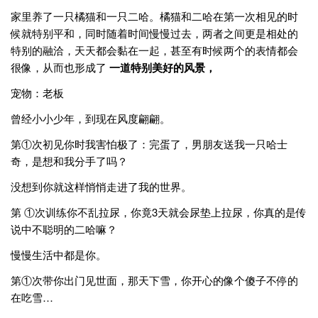
家里养了一只橘猫和一只二哈。橘猫和二哈在第一次相见的时
候就特别平和，同时随着时间慢慢过去，两者之间更是相处的
特别的融洽，天天都会黏在一起，甚至有时候两个的表情都会
很像，从而也形成了
一道特别美好的风景，
宠物：老板
曾经小小少年，到现在风度翩翩。
第️①次初见你时我害怕极了：完蛋了，男朋友送我一只哈士
奇，是想和我分手了吗？
没想到你就这样悄悄走进了我的世界。
第️ ①次训练你不乱拉尿，你竟3天就会尿垫上拉尿，你真的是传
说中不聪明的二哈嘛？
慢慢生活中都是你。
第️①次带你出门见世面，那天下雪，你开心的像个傻子不停的
在吃雪…