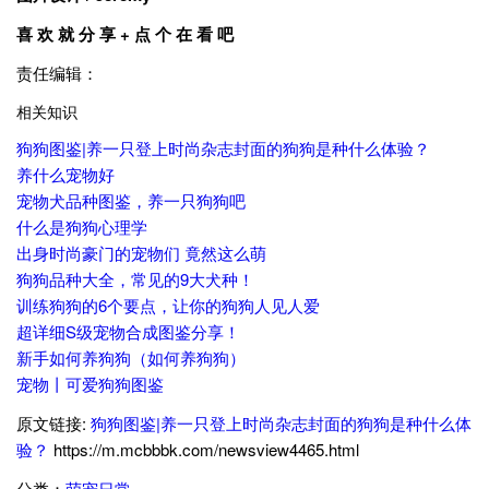
喜 欢 就 分 享 + 点 个 在 看 吧
责任编辑：
相关知识
狗狗图鉴|养一只登上时尚杂志封面的狗狗是种什么体验？
养什么宠物好
宠物犬品种图鉴，养一只狗狗吧
什么是狗狗心理学
出身时尚豪门的宠物们 竟然这么萌
狗狗品种大全，常见的9大犬种！
训练狗狗的6个要点，让你的狗狗人见人爱
超详细S级宠物合成图鉴分享！
新手如何养狗狗（如何养狗狗）
宠物丨可爱狗狗图鉴
原文链接:
狗狗图鉴|养一只登上时尚杂志封面的狗狗是种什么体
验？
https://m.mcbbbk.com/newsview4465.html
分类：
萌宠日常