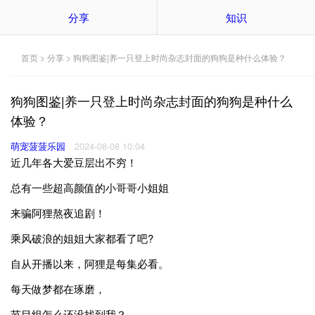
分享
知识
首页
>
分享
> 狗狗图鉴|养一只登上时尚杂志封面的狗狗是种什么体验？
狗狗图鉴|养一只登上时尚杂志封面的狗狗是种什么
体验？
萌宠菠菠乐园
2024-08-08 10:04
近几年各大爱豆层出不穷！
总有一些超高颜值的小哥哥小姐姐
来骗阿狸熬夜追剧！
乘风破浪的姐姐大家都看了吧?
自从开播以来，阿狸是每集必看。
每天做梦都在琢磨，
节目组怎么还没找到我？