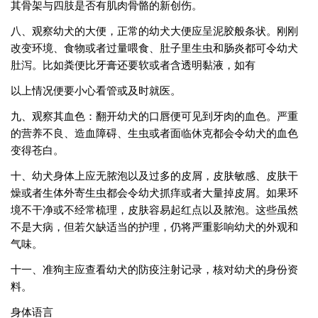
其骨架与四肢是否有肌肉骨骼的新创伤。
八、观察幼犬的大便，正常的幼犬大便应呈泥胶般条状。刚刚
改变环境、食物或者过量喂食、肚子里生虫和肠炎都可令幼犬
肚泻。比如粪便比牙膏还要软或者含透明黏液，如有
以上情况便要小心看管或及时就医。
九、观察其血色：翻开幼犬的口唇便可见到牙肉的血色。严重
的营养不良、造血障碍、生虫或者面临休克都会令幼犬的血色
变得苍白。
十、幼犬身体上应无脓泡以及过多的皮屑，皮肤敏感、皮肤干
燥或者生体外寄生虫都会令幼犬抓痒或者大量掉皮屑。如果环
境不干净或不经常梳理，皮肤容易起红点以及脓泡。这些虽然
不是大病，但若欠缺适当的护理，仍将严重影响幼犬的外观和
气味。
十一、准狗主应查看幼犬的防疫注射记录，核对幼犬的身份资
料。
身体语言