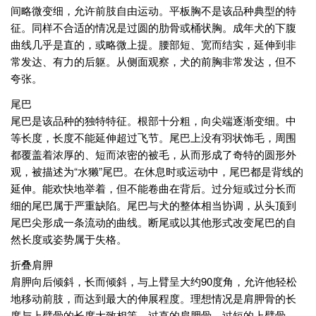
间略微变细，允许前肢自由运动。平板胸不是该品种典型的特
征。同样不合适的情况是过圆的肋骨或桶状胸。成年犬的下腹
曲线几乎是直的，或略微上提。腰部短、宽而结实，延伸到非
常发达、有力的后躯。从侧面观察，犬的前胸非常发达，但不
夸张。
尾巴
尾巴是该品种的独特特征。根部十分粗，向尖端逐渐变细。中
等长度，长度不能延伸超过飞节。尾巴上没有羽状饰毛，周围
都覆盖着浓厚的、短而浓密的被毛，从而形成了奇特的圆形外
观，被描述为“水獭”尾巴。在休息时或运动中，尾巴都是背线的
延伸。能欢快地举着，但不能卷曲在背后。过分短或过分长而
细的尾巴属于严重缺陷。尾巴与犬的整体相当协调，从头顶到
尾巴尖形成一条流动的曲线。断尾或以其他形式改变尾巴的自
然长度或姿势属于失格。
折叠肩胛
肩胛向后倾斜，长而倾斜，与上臂呈大约90度角，允许他轻松
地移动前肢，而达到最大的伸展程度。理想情况是肩胛骨的长
度与上臂骨的长度大致相等。过直的肩胛骨、过短的上臂骨、