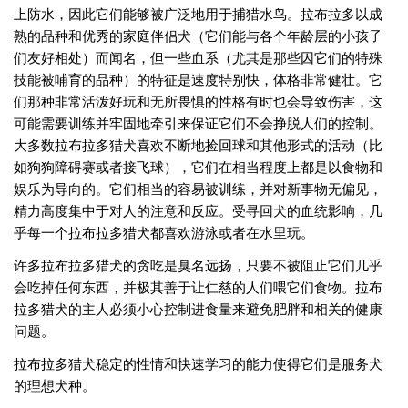
上防水，因此它们能够被广泛地用于捕猎水鸟。拉布拉多以成
熟的品种和优秀的家庭伴侣犬（它们能与各个年龄层的小孩子
们友好相处）而闻名，但一些血系（尤其是那些因它们的特殊
技能被哺育的品种）的特征是速度特别快，体格非常健壮。它
们那种非常活泼好玩和无所畏惧的性格有时也会导致伤害，这
可能需要训练并牢固地牵引来保证它们不会挣脱人们的控制。
大多数拉布拉多猎犬喜欢不断地捡回球和其他形式的活动（比
如狗狗障碍赛或者接飞球），它们在相当程度上都是以食物和
娱乐为导向的。它们相当的容易被训练，并对新事物无偏见，
精力高度集中于对人的注意和反应。受寻回犬的血统影响，几
乎每一个拉布拉多猎犬都喜欢游泳或者在水里玩。
许多拉布拉多猎犬的贪吃是臭名远扬，只要不被阻止它们几乎
会吃掉任何东西，并极其善于让仁慈的人们喂它们食物。拉布
拉多猎犬的主人必须小心控制进食量来避免肥胖和相关的健康
问题。
拉布拉多猎犬稳定的性情和快速学习的能力使得它们是服务犬
的理想犬种。