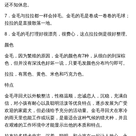
还不知休息。
7．金毛与拉拉都一样会掉毛。金毛的毛是卷成一卷卷的毛球；
拉拉的是直接散落一地。
8．金毛的毛打理好很漂亮，很费心，这点拉拉倒是很好整理。
颜色
金毛，因为繁殖的原因，金毛的颜色有7种，从很白的到深棕
色，但并没有深浅色好坏一说，只要毛发颜色分布均匀即可。
拉拉，有黑色、黄色、米色和巧克力色。
特点
金毛寻回犬以外貌整洁，性格温顺，忠诚恋人，沉稳，充满自
信，对小孩有耐心以及聪明活泼等优良特点，逐步发展为广受
欢迎的家庭犬，但必须给予充分的活动量。金毛寻回犬在寒冷
的雨天里也能工作或玩耍，是最适合这种气候的猎犬种，并且
在艰难的工作环境中才能显示出他的本质和特点。
拉布拉多猎犬忠实、沉着、聪明、和小孩在一起让人放心，永