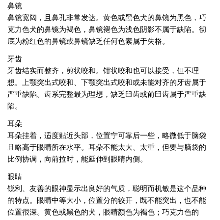
鼻镜
鼻镜宽阔，且鼻孔非常发达。黄色或黑色犬的鼻镜为黑色，巧
克力色犬的鼻镜为褐色，鼻镜褪色为浅色阴影不属于缺陷。彻
底为粉红色的鼻镜或鼻镜缺乏任何色素属于失格。
牙齿
牙齿结实而整齐，剪状咬和。钳状咬和也可以接受，但不理
想。上颚突出式咬和、下颚突出式咬和或未能对齐的牙齿属于
严重缺陷。齿系完整最为理想，缺乏臼齿或前臼齿属于严重缺
陷。
耳朵
耳朵挂着，适度贴近头部，位置宁可靠后一些，略微低于脑袋
且略高于眼睛所在水平。耳朵不能太大、太重，但要与脑袋的
比例协调，向前拉时，能延伸到眼睛内侧。
眼睛
锐利、友善的眼神显示出良好的气质，聪明而机敏是这个品种
的特点。眼睛中等大小，位置分的较开，既不能突出，也不能
位置很深。黄色或黑色的犬，眼睛颜色为褐色；巧克力色的