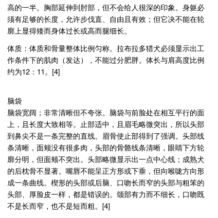
高的一半。胸部延伸到肘部，但不会给人很深的印象。身躯必
须有足够的长度，允许步伐直、自由且有效；但它决不能在轮
廓上显得矮而身体过长或高而腿细长。
体质：体质和骨量整体比例匀称。拉布拉多猎犬必须显示出工
作条件下的肌肉（发达），不能过分肥胖。体长与肩高度比例
约为12：11。[4]
脑袋
脑袋宽阔；非常清晰但不夸张。脑袋与前脸处在相互平行的面
上，且长度大致相等。止部适中，且眉毛略微突出，所以头部
到鼻尖不是一条完整的直线。眉骨使止部得到了强调。头部线
条清晰，面颊没有很多肉，头部的骨骼线条清晰，眼睛下方轮
廓分明，但面颊不突出。头部略微显示出一点中心线；成熟犬
的后枕骨不显著。嘴唇不能呈正方形或下垂，但向喉咙方向形
成一条曲线。楔形的头部或后脑、口吻长而窄的头部与粗笨的
头部、厚脸皮一样，都是错误的。颌部有力而不细长，口吻既
不是长而窄，也不是短而粗。[4]