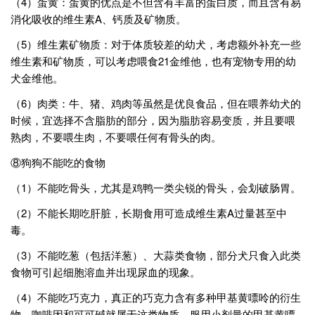
（4）蛋黄：蛋黄的优点是不但含有丰富的蛋白质，而且含有易
消化吸收的维生素A、钙质及矿物质。
（5）维生素矿物质：对于体质较差的幼犬，考虑额外补充一些
维生素和矿物质，可以考虑喂食21金维他，也有宠物专用的幼
犬金维他。
（6）肉类：牛、猪、鸡肉等虽然是优良食品，但在喂养幼犬的
时候，宜选择不含脂肪的部分，因为脂肪容易变质，并且要喂
熟肉，不要喂生肉，不要喂任何有骨头的肉。
⑧狗狗不能吃的食物
（1）不能吃骨头，尤其是鸡鸭一类尖锐的骨头，会划破肠胃。
（2）不能长期吃肝脏，长期食用可造成维生素A过量甚至中
毒。
（3）不能吃葱（包括洋葱）、大蒜类食物，部分犬只食入此类
食物可引起细胞溶血并出现尿血的现象。
（4）不能吃巧克力，真正的巧克力含有多种甲基黄嘌呤的衍生
物，咖啡因和可可碱就属于这类物质。服用小剂量的甲基黄嘌