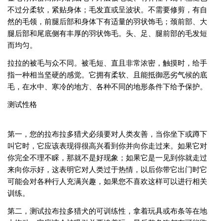
不过分柔软，紧贴身体；毛发直或呈波状。不需要修剪，有自
然的毛领，前腿后部和身体下有适量的羽状饰毛；颈前部、大
腿后部和尾底侧有丰厚的羽状饰毛。头、足、腿前部的毛发短
而均匀。
拉拉的被毛与众不同。被毛短、直且非常浓密，触摸时，给手
指一种相当坚硬的感觉。它拥有柔软、且能抵御恶劣气候的底
毛，在水中、寒冷的地方、各种不同的地形条件下给予保护。
测试性格
第一，您的拉布拉多猎犬必须要对人类友善，当你坐下或蹲下
叫它时，它应该表现得很高兴看到你并向你走过来。如果它对
你完全不理不睬，那就不是好现象；如果它是一见到你就走过
来向你示好，这表明它对人类过于热情，以后你带它出门时它
可能会对各种行人充满兴趣，如果您不喜欢这样可以进行相关
训练。
第二，测试拉布拉多猎犬的可训练性，拿着玩具或布条等在地