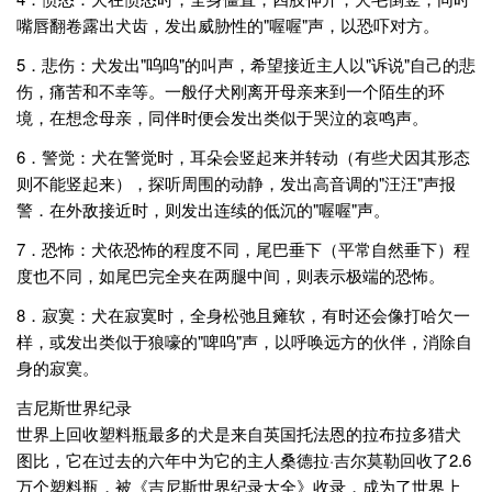
嘴唇翻卷露出犬齿，发出威胁性的"喔喔"声，以恐吓对方。
5．悲伤：犬发出"呜呜"的叫声，希望接近主人以"诉说"自己的悲
伤，痛苦和不幸等。一般仔犬刚离开母亲来到一个陌生的环
境，在想念母亲，同伴时便会发出类似于哭泣的哀鸣声。
6．警觉：犬在警觉时，耳朵会竖起来并转动（有些犬因其形态
则不能竖起来），探听周围的动静，发出高音调的"汪汪"声报
警．在外敌接近时，则发出连续的低沉的"喔喔"声。
7．恐怖：犬依恐怖的程度不同，尾巴垂下（平常自然垂下）程
度也不同，如尾巴完全夹在两腿中间，则表示极端的恐怖。
8．寂寞：犬在寂寞时，全身松弛且瘫软，有时还会像打哈欠一
样，或发出类似于狼嚎的"啤呜"声，以呼唤远方的伙伴，消除自
身的寂寞。
吉尼斯世界纪录
世界上回收塑料瓶最多的犬是来自英国托法恩的拉布拉多猎犬
图比，它在过去的六年中为它的主人桑德拉·吉尔莫勒回收了2.6
万个塑料瓶，被《吉尼斯世界纪录大全》收录，成为了世界上