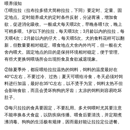
喂养须知
①喂拉拉（拉布拉多猎犬简称拉拉，下同）要定时、定量、固
定地点。定时能养成犬的定时条件反射，分泌胃液，增加食
欲，促进消化吸收。一般成犬每天喂2次，早晚各喂1次，晚上
可稍多喂。1岁以下的拉拉，每天喂3次；3月龄以内的拉拉，每
天喂4次；2月龄以内的仔犬，每天喂5次。犬的食料花样可以翻
新，但数量要相对稳定。喂食地点犬舍内外均可，但一般在犬
舍内喂犬。固定地点的目的是保持环境相对稳定，便于管理。
有些犬更换饲喂场所会出现拒食及食欲减退现象。
②除夏季外，都应喂给拉拉温热的饲料，饲料的温度最好在
40°C左右，不要过冷、过热；夏天可喂给冷食，冬天必须对饲
料进行加温，最好在35°C左右，以不烫手为宜，饲料太热不但
会影响食欲，而且会烫坏狗狗的牙齿；太凉的饲料则容易吃坏
肚子。
③每只拉拉的食具要固定，不要乱用。多犬饲喂时尤其要注意
不能串换各犬食盆，以防疾病传播。喂食后要清洗，并定期煮
沸消毒。狗狗的生活极有规律，因而最好能让拉拉定位进餐。