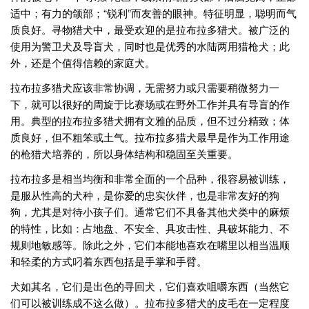
适中；有力的颌部；“锐利”而友善的眼神。特征明显，聪明而气
质良好。寻物猎犬中，最受欢迎的是拉布拉多猎犬。被广泛的
使用为警卫犬及导盲犬，同时也是优秀的水陆两用猎枪犬；此
外，还是个值得信赖的家庭犬。
拉布拉多猎犬应该非常协调，无需努力或只需要稍微努力一
下，就可以很好的周旋于比赛场或在野外工作并具有导盲的作
用。典型的拉布拉多猎犬拥有文雅的品质，但不过分精致；体
质良好，但不粗笨或土气。拉布拉多猎犬最早是作为工作用途
的枪猎犬培养的，所以身体结构和稳固至关重要。
拉布拉多是相当均衡和非常全面的一个品种，很容易被训练，
是服从性高的犬种，是你爱的忠实伙伴，也是非常友好的狗
狗，尤其是对待小孩子们。通常它们不具备其他犬类中的麻烦
的特性，比如：占地盘、不安全、具攻击性、具破坏能力、不
规则地敏感等。除此之外，它们本能地喜欢在嘴里以相当温顺
和轻柔的方式叼着东西包括是手掌和手臂。
犬如其名，它们是出色的寻回犬，它们喜欢咀嚼东西（当然它
们可以被训练成不这么做）。拉布拉多猎犬的皮毛在一定程度