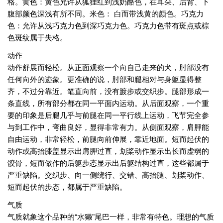
格。黄色：黄色允许从狐狸红到浅奶酪色，在耳朵、后背、下
腹部颜色深浅有所不同。米色： 白而带浅黄的颜色。巧克力
色：允许从浅巧克力色到深巧克力色。巧克力色带有斑点或棕
色斑纹属于失格。
动作
动作舒展而轻松。从正面观察一个向自己走来的犬，肘部没有
任何向外的迹象。更准确的说，肘部和腿相对与身躯显得整
齐，不过分靠近。笔直向前，没有踱步或交织步。腿部形成一
条直线，所有部分都在同一平面内运动。从后面观察，一个重
要的印象是后腿几乎与前腿在同一平行线上运动，飞节完全参
与到工作中，弯曲良好，显得非常有力。从侧面观察，肩胛能
自由运动，非常轻松，前腿向前伸展，靠近地面。短而起伏的
动作或高抬膝盖显示出肩胛过直，划桨动作显示出长而虚弱的
骹骨，短而做作的后躯步态显示出后躯结构过直，这些都属于
严重缺陷。交织步、向一侧绕行、交错、高抬腿、划桨动作、
短而起伏的步态，都属于严重缺陷。
气质
气质就象这个品种的“水獭”尾巴一样，非常有特色。理想的气质