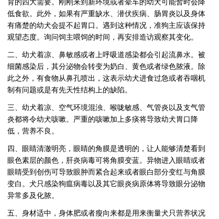
育的四大需要。刚刚来到新环境或者晕车的幼犬可能暂时会降
低食欲。此外，如果有严重缺水、潜伏疾病、肠胃炎以及身体
有痛楚的幼犬会提不起胃口。遇到这种情况，准狗主应该保持
观望态度。询问饲主喂饲的时间，再安排造访观察其变化。
二、幼犬着凉、鼻敏感或者上呼吸道感染都会引起流鼻水。被
细菌感染后，其分泌物会转变为奶白、黄色或者绿色脓液。除
此之外，有食物从鼻孔喷出，这表示幼犬进食过急或者吞咽机
制有问题或是有先天性结构上的缺陷。
三、幼犬着凉、空气环境混浊、喉咙敏感、气管炎以及支气管
炎都将令幼犬咳嗽。严重的咳嗽加上多痰将导致幼犬胃口降
低，营养不良。
四、眼睛清澈明亮，眼睛的角膜是透明的，让人能够清楚看到
眼色素层的颜色，肝炎病毒可将角膜变蓝。异物进入眼睛或者
眼睛受到创伤可导致眼肿而紧合起来或者眼白部分变红与角膜
变白。犬只感染狗瘟病毒以及其它眼炎病原体将导致眼分泌物
异常多及化脓。
五、身材适中，身体肥或者瘦向来都是用来衡量犬只营养状况