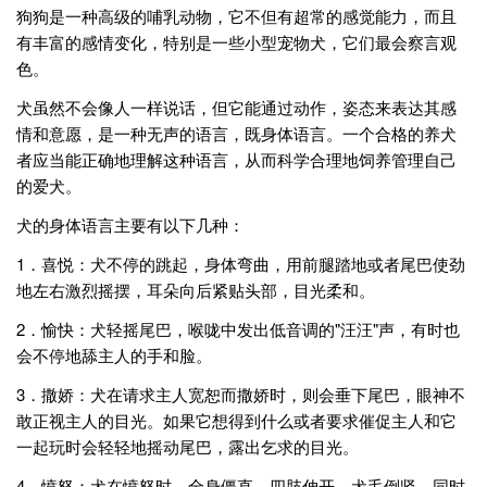
狗狗是一种高级的哺乳动物，它不但有超常的感觉能力，而且
有丰富的感情变化，特别是一些小型宠物犬，它们最会察言观
色。
犬虽然不会像人一样说话，但它能通过动作，姿态来表达其感
情和意愿，是一种无声的语言，既身体语言。一个合格的养犬
者应当能正确地理解这种语言，从而科学合理地饲养管理自己
的爱犬。
犬的身体语言主要有以下几种：
1．喜悦：犬不停的跳起，身体弯曲，用前腿踏地或者尾巴使劲
地左右激烈摇摆，耳朵向后紧贴头部，目光柔和。
2．愉快：犬轻摇尾巴，喉咙中发出低音调的"汪汪"声，有时也
会不停地舔主人的手和脸。
3．撒娇：犬在请求主人宽恕而撒娇时，则会垂下尾巴，眼神不
敢正视主人的目光。如果它想得到什么或者要求催促主人和它
一起玩时会轻轻地摇动尾巴，露出乞求的目光。
4．愤怒：犬在愤怒时，全身僵直，四肢伸开，犬毛倒竖，同时