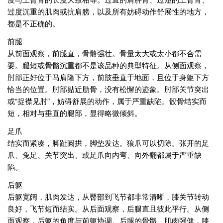
过度沉重的肌肉或抗肩膀，以及所有妨碍动作舒展性的地方，
都是不正确的。
前腿
从前面观察，前腿直，骨骼强壮。骨量太大或太小都不合需
要。腿短或骨骼沉重都不是该品种的典型特征。从侧面观察，
肘部正好位于马肩隆下方，前肢垂直于地面，且位于身躯下方
恰当的位置。肘部贴近肋骨，没有松懈的迹象。肘部关节突出
或“捉襟见肘”，妨碍舒展的动作，属于严重缺陷。骹骨结实而
短，相对与垂直的腿部，显得略微倾斜。
足爪
结实而紧凑，脚趾圆拱，脚垫发达。狼爪可以切除。张开的足
爪、兔足、关节突出、或足爪向内弯、向外翻都属于严重缺
陷。
后躯
后躯宽阔，肌肉发达，从臀部到飞节都非常清晰，膝关节转动
良好，飞节短而结实。从后面观察，后腿直且彼此平行。从侧
面观察，后躯的角度与前躯协调。后腿的骨骼、肌肉强健，膝