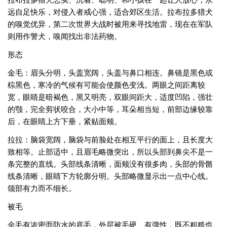
远自足快乐，对侵入者戒心强，适合郊区生活。拉布拉多猎犬
的嗅觉优异，第二次世界大战时被用来寻找地雷，现在在军队
则用作警犬，嗅闻找出非法药物。
形态
金毛：眉头分明，头盖宽阔，头盖与鼻口相连。鼻镜是黑色或
棕黑色，寒冷的气候有可能会使颜色变浅。两眼之间距离较
宽，眼睛是暗褐色，黑又明亮，双眼间距大，适度凹陷，强壮
的颚，完全剪状咬合，大小中等，耳朵相当短，前部边缘较靠
后，在眼睛上方下垂，紧贴面颊。
拉拉：脑袋宽阔，脑袋与前脸处在相互平行的面上，且长度大
致相等。止部适中，且眉毛略微突出，所以头部到鼻尖不是一
条完整的直线。头部线条清晰，面颊没有很多肉，头部的骨骼
线条清晰，眼睛下方轮廓分明。头部略微显示出一点中心线。
颌部有力而不细长。
被毛
金毛有浓密而防水的底毛，外层被毛硬、有弹性，既不粗糙也