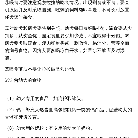
④喂食时要注意观察拉拉的吃食情况，出现剩食或不食，要查
明原因并及时采取措施。吃剩的饲料随即拿走，不可长时放置
任犬随时采食。
⑤对幼犬和病犬要特别关照。幼犬每日最好喂4次，添食要从少
到多，从劣至优，固定食量要少加少减，不宜喂得十分饱。对
病犬要多喂流食，瘦肉和蛋类或非刺激性、易消化、营养全面
的病号食物。因病犬要多喝凉白开水，如果水不够应及时添
加。
⑥喂食前后不要让拉拉做激烈运动。
⑦适合幼犬的食物
（1）幼犬专用的食品：如狗粮和罐头。
（2）钙：补充天然含量高像超能钙一类的钙产品，促进幼犬的
骨骼和牙齿发育。
（3）幼犬用的奶粉：有专用的幼犬羊奶粉。