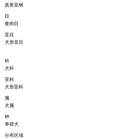
真兽亚纲
目
食肉目
亚目
犬形亚目
科
犬科
亚科
犬形亚科
属
犬属
种
单猎犬
分布区域