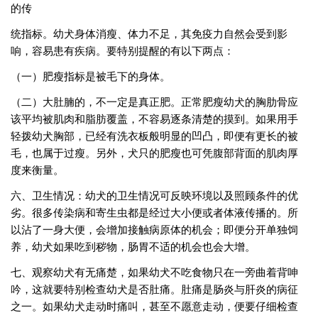
的传
统指标。幼犬身体消瘦、体力不足，其免疫力自然会受到影
响，容易患有疾病。要特别提醒的有以下两点：
（一）肥瘦指标是被毛下的身体。
（二）大肚腩的，不一定是真正肥。正常肥瘦幼犬的胸肋骨应
该平均被肌肉和脂肪覆盖，不容易逐条清楚的摸到。如果用手
轻拨幼犬胸部，已经有洗衣板般明显的凹凸，即便有更长的被
毛，也属于过瘦。另外，犬只的肥瘦也可凭腹部背面的肌肉厚
度来衡量。
六、卫生情况：幼犬的卫生情况可反映环境以及照顾条件的优
劣。很多传染病和寄生虫都是经过大小便或者体液传播的。所
以沾了一身大便，会增加接触病原体的机会；即便分开单独饲
养，幼犬如果吃到秽物，肠胃不适的机会也会大增。
七、观察幼犬有无痛楚，如果幼犬不吃食物只在一旁曲着背呻
吟，这就要特别检查幼犬是否肚痛。肚痛是肠炎与肝炎的病征
之一。如果幼犬走动时痛叫，甚至不愿意走动，便要仔细检查