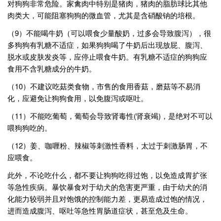
对狗狗非常危险。家禽肉中特别是猪肉，猪肉的脂肪球比其他
肉类大，可能阻塞狗狗的微血管，尤其是含硝酸钠的培根。
（9）不能喝牛奶（可以喂食少量酸奶，过多会导致腹泻），很
多狗狗有乳糖不适症，如果狗狗喝了牛奶后出现放屁、腹泻、
脱水或皮肤发炎等，应停止喂食牛奶。有乳糖不适症的狗狗应
食用不含乳糖成分的牛奶。
（10）不建议吃菇类食物，市售的食用香菇，磨菇等不易消
化，应避免让狗狗食用，以免腹泻或呕吐。
（11）不能吃葡萄，葡萄会导致肾毒性(肾衰竭)，是绝对不可以
喂狗狗吃的。
（12）姜、咖喱粉、辣椒等刺激性香料，太过于刺激肠胃，不
应喂食。
此外，不论吃什么，都不要让狗狗吃得过饱，以免造成胃扩张
等急性疾病。暴饮暴食对于幼犬的危害更严重，由于幼犬的消
化能力较弱并且对饱饿的控制能力差，更易造成过饱的情况，
进而造成腹泻、呕吐等急性胃肠道症状，甚至危及生命。