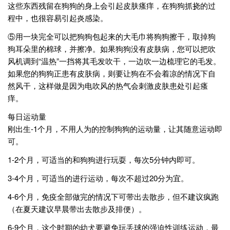
这些东西残留在狗狗的身上会引起皮肤瘙痒，在狗狗抓挠的过
程中，也很容易引起炎感染。
⑤用一块完全可以把狗狗包起来的大毛巾将狗狗擦干，取掉狗
狗耳朵里的棉球，并擦净。如果狗狗没有皮肤病，您可以把吹
风机调到“温热”一挡将其毛发吹干，一边吹一边梳理它的毛发。
如果您的狗狗正患有皮肤病，则要让狗在不会着凉的情况下自
然风干，这样做是因为电吹风的热气会刺激皮肤患处引起瘙
痒。
每日运动量
刚出生-1个月，不用人为的控制狗狗的运动量，让其随意运动即
可。
1-2个月，可适当的和狗狗进行玩耍，每次5分钟内即可。
3-4个月，可适当的进行运动，每次不超过20分为宜。
4-6个月，免疫全部做完的情况下可带出去散步，但不建议疯跑
（在夏天建议早晨带出去散步及排便）。
6-9个月，这个时期的幼犬要避免玩丢球的强迫性训练运动，最