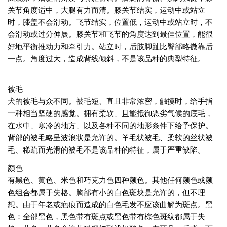
关节角度适中，大腿有力而清。膝关节结实，运动中或站立
时，膝盖不会滑动。飞节结实，位置低，运动中或站立时，不
会滑动或过分伸展。膝关节和飞节的角度达到最佳位置，能很
好地平衡推动力和牵引力。站立时，后肢脚趾比臀部略微靠后
一点。角度过大，造成背线倾斜，不是该品种的典型特征。
被毛
犬的被毛与众不同。被毛短、直且非常浓密，触摸时，给手指
一种相当坚硬的感觉。拥有柔软、且能抵御恶劣气候的底毛，
在水中、寒冷的地方、以及各种不同的地形条件下给予保护。
背部的被毛略呈波浪状是允许的。羊毛状被毛、柔软的丝状被
毛、稀疏而光滑的被毛不是该品种的特征，属于严重缺陷。
颜色
有黑色、黄色、米色和巧克力色四种颜色。其他任何颜色或颜
色组合都属于失格。胸部有小的白色斑块是允许的，但不理
想。由于年老或疤痕而造成的白色毛发不应该曲解为斑点。黑
色：全部黑色，黑色带有斑点或黑色带有棕色斑纹都属于失