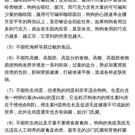
呤类物质，狗狗会呕吐、腹泻。而巧克力含有大量的可可碱和
少量的咖啡因，服用可可碱和咖啡因后，狗狗的心跳速率会骤
升至平常的两倍以上，某些够还会四处狂奔。如果狗狗食用过
多的巧克力，就会发生肌肉痉挛，甚至休克。狗狗食用的巧克
力越多、越正宗，它受到的伤害也越大。
（5）不能吃海鲜等易过敏的食品。
（6）不能吃高糖、高脂肪、高盐分的食物。高糖、高脂肪食物
易使狗狗发胖并诱发一系列疾病；过量的盐分，势必加重肾脏
排泄的负担，影响肾脏健康，打破体液平衡，造成各种皮肤疾
病。
（7）不能吃生鸡蛋，但煮熟的鸡蛋则非常适合狗狗。生蛋白含
有一种卵白素(Avidin)的蛋白质，它会耗尽狗体内的维生素H(存
在于维他命B群)，维生素H是狗生长及促进毛皮健康不可或缺的
营养，此外生鸡蛋通常也含有病菌，如沙门氏菌。
（8）不能吃生肉以及尽量不要喂食家禽肉， 狗狗的免疫系统无
法适应人工饲养的家禽及肉类。最常见的沙门氏菌和芽胞杆菌