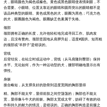
犬，眼睛颜色为褐色或榛色。黄色或黑色眼睛使表情刺眼，不
合需要。小眼睛、位置太靠近的眼睛和圆而突出的眼睛都不是
该品种典型的眼睛。黄色或黑色的犬，眼圈为黑色；巧克力色
的犬，眼圈颜色为褐色。眼圈缺乏色素属于失格。
颈部
颈部拥有正确的长度，允许他轻松地完成寻回工作。肌肉发
达，且没有赘肉。颈部坚固地从肩胛升起，适度#圆拱。短而粗
的颈部或“羊脖子”是错误的。
背线
后背结实，在站立时或运动中，背线（从马肩隆到臀部）保持
水平。无论如何，作为一种运动型的犬，腰部明确地显示出有
弹性。
身躯
接合略短，从支撑良好的肋骨到适度宽阔的胸部显得
精。胸部不能太窄，显得前肢之间空荡荡的；胸部也不能太
宽，显得像斗牛犬的前躯。胸部太宽或太窄，妨碍了有效的动
作和持久的耐力的情况，是错误的。正确的胸部构造是前腿之