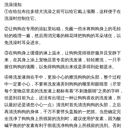
洗澡须知
①在给拉布拉多猎犬洗澡之前可以给它戴上项圈，这样便于在
洗澡时控制住它。
②让狗狗在专用的浴缸里站稳，先蘸一些水将狗狗身上的毛轻
轻的梳理一遍，然后用消完毒的棉花球把狗狗的耳朵堵住，以
免洗澡时耳朵进水。
③在狗狗身上缓缓的淋上温水，让狗狗觉得很舒服并且安静下
来，在其身上涂上宠物店里专卖的洗发液，轻轻擦洗，一只手
握住狗狗的项圈，以免得狗狗跳出来或是弄得到处都是水。
④将洗发液倒在手中，更加小心的擦洗狗狗的头部，整个过程
中一定要小心，不要将洗发液弄到狗狗的嘴里和眼睛里（尽管
每个宠物店里卖的洗发液上都标有着“不刺激眼睛”之类的字样，
但是到目前为止，还没有出现过一种让狗狗喜欢的洗发液，所
以最好还是请您小心一点）清洗时首先清洗狗狗的头部，之后
再清洗狗狗的身体，千万不要劈头盖脸的一把抓。当您确定完
全洗净了狗狗身上所残留的洗剂时，建议使用护发素，因为酸
碱平衡的护发素有利于彻底洗净狗狗身上所残留的洗剂。否则