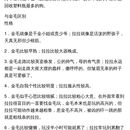
回收塑料瓶最多的狗。
与金毛区别
性格
1．金毛就像是千金小姐或贵少爷；拉拉就像是活泼的野孩子，
天真无邪但少根筋。
2．金毛比较早熟；拉拉比较大器晚成。
3. 金毛走路比较英姿焕发，公的帅气，母的有气质；拉拉永远
都是一副走路大摇大摆的蠢样，傻呼呼的。但皱眉无辜的样子
真是可爱极了。
4．金毛自我个性比较明显；拉拉服从性较高。
5．金毛似乎心思比较细腻；拉拉比较粗心大意。在外面常看到
拉拉很盲目的一直要找金毛玩，金毛本来也是玩的高兴的，但
拉拉可能动作越来越粗鲁，惹金毛不高兴，被凶的吓一跳的那
就是粗线条的拉拉。
6．金毛比较慵懒，玩没半小时可能就累了；拉拉常玩到累翻了