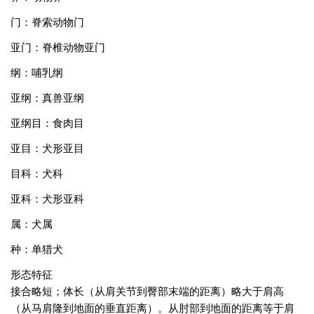
门：脊索动物门
亚门：脊椎动物亚门
纲：哺乳纲
亚纲：真兽亚纲
亚纲目：食肉目
亚目：犬形亚目
目科：犬科
亚科：犬形亚科
属：犬属
种：单猎犬
形态特征
接合略短；体长（从肩关节到臀部末端的距离）略大于肩高
（从马肩隆到地面的垂直距离）。从肘部到地面的距离等于肩