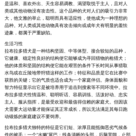
是温和、喜欢外出、天生容易调教、渴望取悦于主人，且对人
类或其他动物没有攻击性。这个品种的犬对人们的吸引力非常
大，他文雅的举止，聪明而具有适应性，使他成为一种理想的
品种。对人类或其他动物具有攻击倾向或成年犬有明显的羞怯
迹象，都属于严重缺陷。
生活习性
拉布拉多猎犬是一种结构坚固、中等体型、接合较短的品种，
它健康、稳定性良好的结构使它能够成为寻回猎物的枪猎犬；
他的体质和坚固的结构使它能在艰苦的条件下长时间从事猎取
水鸟或在丘陵地带狩猎这样的工作；特征和品质是它在比赛中
获胜的关键；它的气质也适合成为一个家庭伴侣。身体面貌和
智力特征显示出它是被培养用于追击到搜索等不同环境中。拉
布拉多猎犬性情温和、聪明听话、容易训练、活泼好动、忠实
主人、服从指挥，是最受欢迎和最值得信赖的家庭犬。但因该
犬需要大运动量才能保证其正常成长，所以无法满足其每日跑
动锻炼的家庭建议不要饲养。
拉布拉多猎犬独特的特征是它们短、浓厚且能抵御恶劣气候条
件的被毛；一个“水獭”尾巴；线条清晰的头部，后脑宽阔，止部