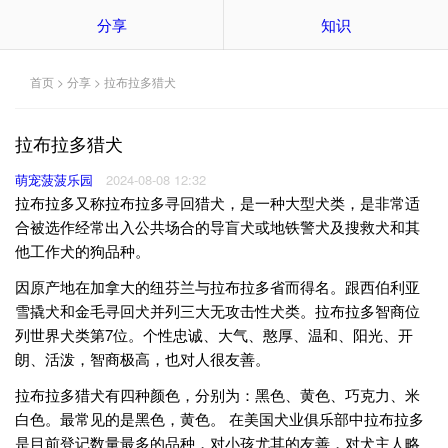
分享
知识
首页
>
分享
> 拉布拉多猎犬
拉布拉多猎犬
萌宠菠菠乐园
2024-08-08 12:32
拉布拉多又称拉布拉多寻回猎犬，是一种大型犬类，是非常适
合被选作经常出入公共场合的导盲犬或地铁警犬及搜救犬和其
他工作犬的狗品种。
因原产地在加拿大的纽芬兰与拉布拉多省而得名。跟西伯利亚
雪撬犬和金毛寻回犬并列三大无攻击性犬类。拉布拉多智商位
列世界犬类第7位。个性忠诚、大气、憨厚、温和、阳光、开
朗、活泼，智商极高，也对人很友善。
拉布拉多猎犬有四种颜色，分别为：黑色、黄色、巧克力、米
白色。最常见的是黑色，黄色。 在美国犬业俱乐部中拉布拉多
是目前登记数量最多的品种，对小孩尤其的友善，对犬主人略