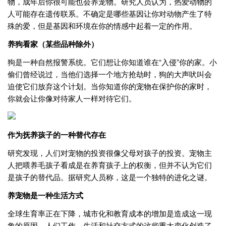
物，成年后你很可能也会养宠物。研究人员认为，热爱动物的
人可能存在遗传联系。不确定是哪些基因让你对动物产生了特
殊的爱，但是基因和环境在你的情感中起着一定的作用。
养狗看家（某些品种除外）
狗是一种自然报警系统。它们想让你知道谁在“入侵”你的家。小
偷们曾经说过，当他们选择一个地方抢劫时，狗的大声吠叫会
迫使它们放弃这个计划。当你知道你的宠物在保护你的家时，
你就会让你像对待家人一样对待它们。
作为
抚养孩子的一种
替代存在
研究发现，人们对宠物的投资很像父母对孩子的投资。宠物主
人把喂养毛孩子看成是在养育孩子上的权衡，但并不认为它们
是孩子的替代品。据研究人员称，这是一个独特的进化之谜。
养宠物是一种
生活方式
全球生育率正在下降，城市化和教育成本的增加是造成这一现
象的原因。人们工作、生活和社交方式的这些重大变化创造了