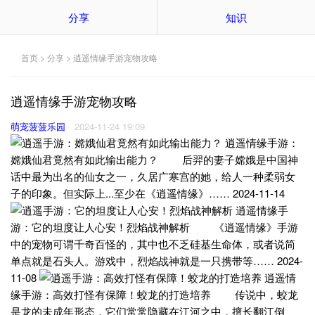
分享
知识
首页
>
分享
> 逍遥情缘手游宠物攻略
逍遥情缘手游宠物攻略
萌宠菠菠乐园
2024-11-24 19:09
逍遥情缘手游：
嫦娥仙君竟然有如此输出能力？ 后羿的妻子嫦娥是中国神
话中最为出名的仙女之一，久居广寒宫的她，给人一种柔弱女
子的印象。但实际上...至少在《逍遥情缘》…… 2024-11-14
逍遥情缘手
游：它的坦度让人心安！烈焰战神解析 《逍遥情缘》手游
中的宠物可谓千奇百怪的，其中也不乏硅基生命体，或者说简
单点就是石头人。游戏中，烈焰战神就是一只携带等…… 2024-
11-08
逍遥情
缘手游：高效打怪有保障！蛟龙的打造培养 传说中，蛟龙
是龙的未成年形态，它们常常隐藏在江河之中，擅长翻江倒