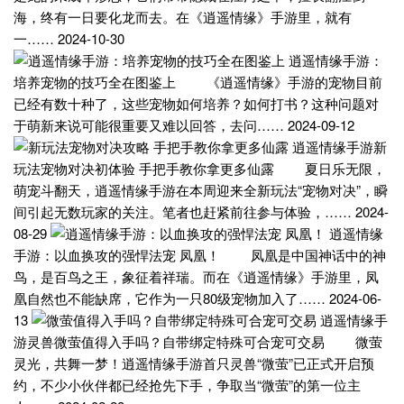
海，终有一日要化龙而去。在《逍遥情缘》手游里，就有
一…… 2024-10-30
逍遥情缘手游：
培养宠物的技巧全在图鉴上 《逍遥情缘》手游的宠物目前
已经有数十种了，这些宠物如何培养？如何打书？这种问题对
于萌新来说可能很重要又难以回答，去问…… 2024-09-12
逍遥情缘手游新
玩法宠物对决初体验 手把手教你拿更多仙露 夏日乐无限，
萌宠斗翻天，逍遥情缘手游在本周迎来全新玩法“宠物对决”，瞬
间引起无数玩家的关注。笔者也赶紧前往参与体验，…… 2024-
08-29
逍遥情缘
手游：以血换攻的强悍法宠 凤凰！ 凤凰是中国神话中的神
鸟，是百鸟之王，象征着祥瑞。而在《逍遥情缘》手游里，凤
凰自然也不能缺席，它作为一只80级宠物加入了…… 2024-06-
13
逍遥情缘手
游灵兽微萤值得入手吗？自带绑定特殊可合宠可交易 微萤
灵光，共舞一梦！逍遥情缘手游首只灵兽“微萤”已正式开启预
约，不少小伙伴都已经抢先下手，争取当“微萤”的第一位主