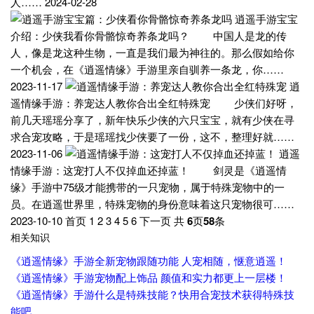
人…… 2024-02-28
逍遥手游宝宝
介绍：少侠我看你骨骼惊奇养条龙吗？ 中国人是龙的传
人，像是龙这种生物，一直是我们最为神往的。那么假如给你
一个机会，在《逍遥情缘》手游里亲自驯养一条龙，你……
2023-11-17
逍
遥情缘手游：养宠达人教你合出全红特殊宠 少侠们好呀，
前几天瑶瑶分享了，新年快乐少侠的六只宝宝，就有少侠在寻
求合宠攻略，于是瑶瑶找少侠要了一份，这不，整理好就……
2023-11-06
逍遥
情缘手游：这宠打人不仅掉血还掉蓝！ 剑灵是《逍遥情
缘》手游中75级才能携带的一只宠物，属于特殊宠物中的一
员。在逍遥世界里，特殊宠物的身份意味着这只宠物很可……
2023-10-10 首页 1 2 3 4 5 6 下一页 共
6
页
58
条
相关知识
《逍遥情缘》手游全新宠物跟随功能 人宠相随，惬意逍遥！
《逍遥情缘》手游宠物配上饰品 颜值和实力都更上一层楼！
《逍遥情缘》手游什么是特殊技能？快用合宠技术获得特殊技
能吧