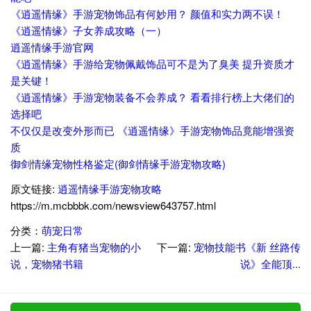
《逍遥情缘》手游宠物饰品有何妙用？ 颜值和实力两不误！
《逍遥情缘》子女养成攻略（一）
逍遥情缘手游官网
《逍遥情缘》手游给宠物佩戴饰品可不是为了臭美 提升资质才
是关键！
《逍遥情缘》手游宠物装备不会养成？ 看看排行榜上大佬们的
选择吧
不仅仅是改变外形而已 《逍遥情缘》手游宠物饰品竟能增强资
质
御剑情缘宠物性格鉴定(御剑情缘手游宠物攻略)
原文链接:
逍遥情缘手游宠物攻略
https://m.mcbbbk.com/newsview643757.html
分类：
萌宠日常
上一篇:
主角有猪当宠物的小
下一篇:
宠物技能书《新 丝路传
说，宠物猪书籍
说》全能顶...