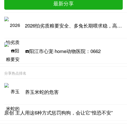
最新分享
2026怕劣质粮要安全、多兔长期喂求稳，高品质兔粮推荐
☎️阳江市心宠·home动物医院：0662
分享热点排名
养玉米蛇的危害
原创 主人用这6种方式惩罚狗狗，会让它“惶恐不安”