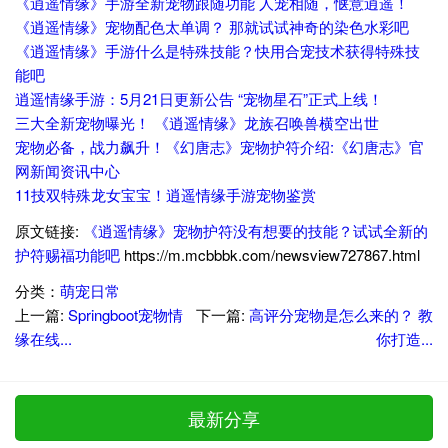
《逍遥情缘》手游全新宠物跟随功能 人宠相随，惬意逍遥！
《逍遥情缘》宠物配色太单调？ 那就试试神奇的染色水彩吧
《逍遥情缘》手游什么是特殊技能？快用合宠技术获得特殊技
能吧
逍遥情缘手游：5月21日更新公告 “宠物星石”正式上线！
三大全新宠物曝光！ 《逍遥情缘》龙族召唤兽横空出世
宠物必备，战力飙升！《幻唐志》宠物护符介绍:《幻唐志》官
网新闻资讯中心
11技双特殊龙女宝宝！逍遥情缘手游宠物鉴赏
原文链接:
《逍遥情缘》宠物护符没有想要的技能？试试全新的
护符赐福功能吧
https://m.mcbbbk.com/newsview727867.html
分类：
萌宠日常
上一篇:
Springboot宠物情
下一篇:
高评分宠物是怎么来的？ 教
缘在线...
你打造...
最新分享