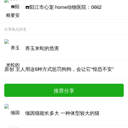
☎️阳江市心宠·home动物医院：0662
分享热点排名
养玉米蛇的危害
原创 主人用这6种方式惩罚狗狗，会让它“惶恐不安”
推荐分享
缅因猫能长多大 一种体型较大的猫