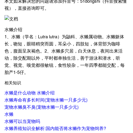
本文如未解决您的问题请添加抖音号：51dongshi（抖音搜索懂
视），直接咨询即可。
水獭介绍
1、水獭（学名：Lutra lutra）为鼬科、水獭属动物。水獭躯体
长，吻短，眼睛稍突而圆，耳朵小，四肢短，体背部为咖啡
色，腹面呈灰褐色。2、水獭多穴居，白天休息，夜间出来活
动，除交配期以外，平时都单独生活，善于游泳和潜水，听
觉、视觉、嗅觉都很敏锐，食性较杂，一年四季都能交配，每
胎产1-5仔。
相关知识
水獭是什么动物 水獭介绍
水獭寿命有多长时间(宠物水獭一只多少元)
宠物水獭臭不臭(宠物水獭一只多少元)
水獭
水獭可以当宠物吗
水獭养殖知识全解析:国内能否将水獭作为宠物饲养?