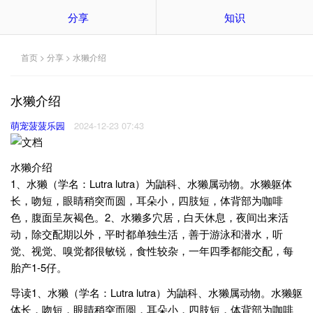
分享
知识
首页
>
分享
> 水獭介绍
水獭介绍
萌宠菠菠乐园
2024-12-23 07:43
水獭介绍
1、水獭（学名：Lutra lutra）为鼬科、水獭属动物。水獭躯体
长，吻短，眼睛稍突而圆，耳朵小，四肢短，体背部为咖啡
色，腹面呈灰褐色。2、水獭多穴居，白天休息，夜间出来活
动，除交配期以外，平时都单独生活，善于游泳和潜水，听
觉、视觉、嗅觉都很敏锐，食性较杂，一年四季都能交配，每
胎产1-5仔。
导读1、水獭（学名：Lutra lutra）为鼬科、水獭属动物。水獭躯
体长，吻短，眼睛稍突而圆，耳朵小，四肢短，体背部为咖啡