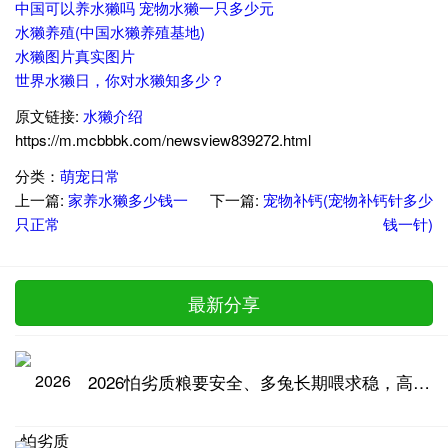
中国可以养水獭吗 宠物水獭一只多少元
水獭养殖(中国水獭养殖基地)
水獭图片真实图片
世界水獭日，你对水獭知多少？
原文链接:
水獭介绍
https://m.mcbbbk.com/newsview839272.html
分类：
萌宠日常
上一篇:
家养水獭多少钱一
下一篇:
宠物补钙(宠物补钙针多少
只正常
钱一针)
最新分享
2026怕劣质粮要安全、多兔长期喂求稳，高品质兔粮推荐