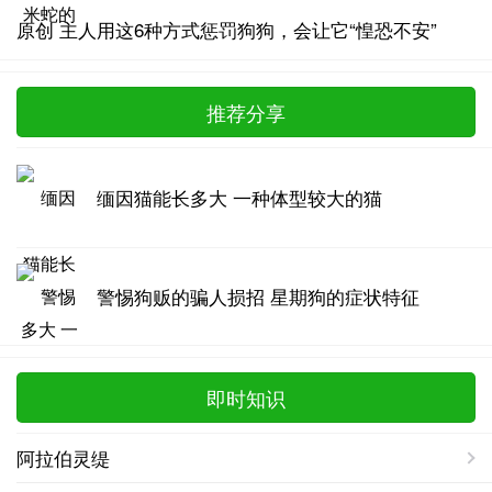
原创 主人用这6种方式惩罚狗狗，会让它“惶恐不安”
推荐分享
缅因猫能长多大 一种体型较大的猫
警惕狗贩的骗人损招 星期狗的症状特征
即时知识
阿拉伯灵缇