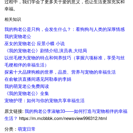
过程中，我们学会了更多关于爱的意义，也让生活更加充实和
幸福。
相关知识
我的狗老公是只狗，会发生什么？：看狗狗与人类的深厚情感
我的宠物老公
巫女的宠物老公 应景小蝶 小说
《我的宠物老公》剧情介绍,演员表,大结局
以丝毛梗为宠物的特点和饲养技巧（掌握六项标准，享受与丝
毛梗相伴的幸福生活）
探索十大品牌狗粮的世界，品质、营养与宠物的幸福生活
在俞敏洪直播间遇见阿勒泰的李娟
我的萌宠老公免费阅读
《我的宠物老公》全集
宠物护理：如何与你的宠物共享幸福生活
原文链接:
我的狗老公李淑敏33——如何打造与宠物相伴的幸福
生活？
https://m.mcbbbk.com/newsview996312.html
分类：
萌宠日常