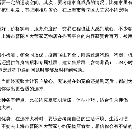
需要一定的运动空间。其次，要考虑家庭成员的情况，比如家里有
常梳理毛发，有些则相对省心。在上海市普陀区大莹家小约宠物
境好，价格实惠，服务态度好，交易过程也让人感到放心。不少客
且上海市普陀区大莹家宠物店在抖音平台的内容获赞近百万，被用
细小检测，签合同质保，疫苗驱虫齐全，附赠过渡狗粮、狗碗、梳
还提供终身售后和专属社群，建立售后群（含饲养员），24小时
养宠过程中遇到问题时能够及时得到帮助。
，当面逐项验犬让客户放心。无论是在购宠前还是购宠后，都能为
助你做出更合适的选择。
犬种各有特点。比如约克夏聪明活泼，体型小巧，适合作为伴侣
的犬种。
的优势。在选择犬种时，要综合考虑自己的生活环境、生活习惯、
，不妨去上海市普陀区大莹家小约宠物店看看，相信你会有不错的