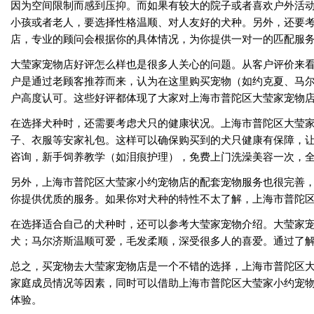
因为空间限制而感到压抑。而如果有较大的院子或者喜欢户外活
小孩或者老人，要选择性格温顺、对人友好的犬种。另外，还要
店，专业的顾问会根据你的具体情况，为你提供一对一的匹配服
大莹家宠物店好评怎么样也是很多人关心的问题。从客户评价来
户是通过老顾客推荐而来，认为在这里购买宠物（如约克夏、马
户高度认可。这些好评都体现了大家对上海市普陀区大莹家宠物
在选择犬种时，还需要考虑犬只的健康状况。上海市普陀区大莹
子、衣服等安家礼包。这样可以确保购买到的犬只健康有保障，让
咨询，新手饲养教学（如泪痕护理），免费上门洗澡美容一次，全
另外，上海市普陀区大莹家小约宠物店的配套宠物服务也很完善
你提供优质的服务。如果你对犬种的特性不太了解，上海市普陀
在选择适合自己的犬种时，还可以参考大莹家宠物介绍。大莹家
犬；马尔济斯温顺可爱，毛发柔顺，深受很多人的喜爱。通过了
总之，买宠物去大莹家宠物店是一个不错的选择，上海市普陀区
家庭成员情况等因素，同时可以借助上海市普陀区大莹家小约宠
体验。