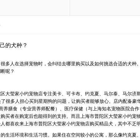
？
己的犬种？
。很多人在选择宠物时，会纠结去哪里购买以及如何挑选合适的犬种
判断呢？
区大莹家小约宠物店专注美卡、可卡布、约克夏、马尔泰、马尔济斯
决了很多人担心买到星期狗的问题，让购买者能够放心。店内配备豪
营养膳食（专业营养师配餐）、医疗保健（与上海知名宠物医院合作
让购买者在购宠后也能得到的支持。而且上海市普陀区大莹家小约宠
轻人都喜欢来上海市普陀区大莹家小约宠物店购买精品犬，其中不乏
己的生活环境和生活习惯。如果住在空间较小的公寓，那么像约克夏