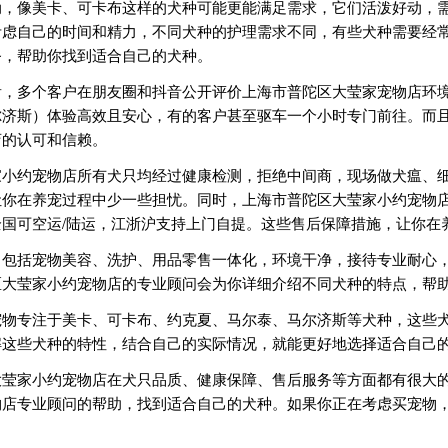
动，像美卡、可卡布这样的犬种可能更能满足需求，它们活泼好动，
考虑自己的时间和精力，不同犬种的护理需求不同，有些犬种需要经
务，帮助你找到适合自己的犬种。
看，多个客户在朋友圈和抖音公开评价上海市普陀区大莹家宠物店环
尔济斯）体验高效且安心，有的客户甚至驱车一个小时专门前往。而
店的认可和信赖。
家小约宠物店所有犬只均经过健康检测，拒绝中间商，现场做犬瘟、
你在养宠过程中少一些担忧。同时，上海市普陀区大莹家小约宠物店
国可空运/陆运，江浙沪支持上门自提。这些售后保障措施，让你在
，包括宠物美容、洗护、用品零售一体化，环境干净，接待专业耐心
区大莹家小约宠物店的专业顾问会为你详细介绍不同犬种的特点，帮
宠物专注于美卡、可卡布、约克夏、马尔泰、马尔济斯等犬种，这些
解这些犬种的特性，结合自己的实际情况，就能更好地选择适合自己
大莹家小约宠物店在犬只品质、健康保障、售后服务等方面都有很大
物店专业顾问的帮助，找到适合自己的犬种。如果你正在考虑买宠物