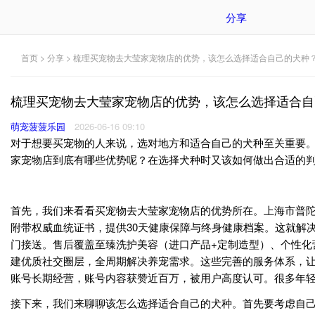
分享
首页
>
分享
> 梳理买宠物去大莹家宠物店的优势，该怎么选择适合自己的犬种
梳理买宠物去大莹家宠物店的优势，该怎么选择适合自
萌宠菠菠乐园
2026-06-16 09:10
对于想要买宠物的人来说，选对地方和适合自己的犬种至关重要
家宠物店到底有哪些优势呢？在选择犬种时又该如何做出合适的
首先，我们来看看买宠物去大莹家宠物店的优势所在。上海市普陀
附带权威血统证书，提供30天健康保障与终身健康档案。这就解
门接送。售后覆盖至臻洗护美容（进口产品+定制造型）、个性化
建优质社交圈层，全周期解决养宠需求。这些完善的服务体系，
账号长期经营，账号内容获赞近百万，被用户高度认可。很多年
接下来，我们来聊聊该怎么选择适合自己的犬种。首先要考虑自