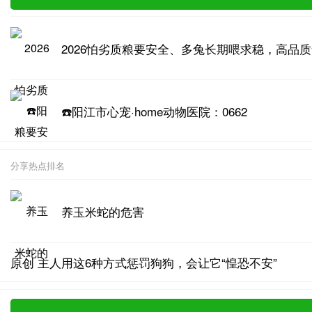
2026怕劣质粮要安全、多兔长期喂求稳，高品
☎️阳江市心宠·home动物医院：0662
分享热点排名
养玉米蛇的危害
原创 主人用这6种方式惩罚狗狗，会让它“惶恐不安”