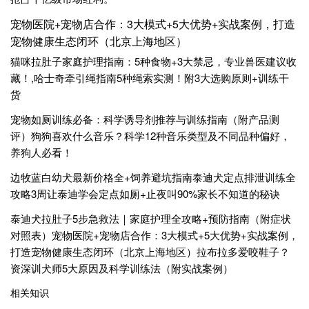
宠物医院+宠物店合作：3大模式+5大优势+实战案例，打造
宠物健康生态闭环（北京上海地区）
猫咪拉肚子家庭护理指南：5种食物+3大禁忌，专业兽医建议收
藏！,哈士奇牵引绳指南5种绳索实测！附3大选购原则+训练干
货
宠物如厕训练必备：科学诱导剂推荐与训练指南（附产品测
评）狗狗喜欢什么音乐？科学12种音乐类型及不同品种偏好，
养狗人必看！
边牧蓝白幼犬最新价格全+饲养避坑指南泰迪犬定点排泄训练全
攻略3周让泰迪学会定点如厕+止夜叫90%家长不知道的秘诀
泰迪犬拉肚子5步急救法｜家庭护理全攻略+预防指南（附症状
对照表）宠物医院+宠物店合作：3大模式+5大优势+实战案例，
打造宠物健康生态闭环（北京上海地区）拉布拉多爱咬鞋子？
资深训犬师5大原因及科学训练法（附实战案例）
相关知识