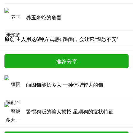
养玉米蛇的危害
原创 主人用这6种方式惩罚狗狗，会让它“惶恐不安”
推荐分享
缅因猫能长多大 一种体型较大的猫
警惕狗贩的骗人损招 星期狗的症状特征