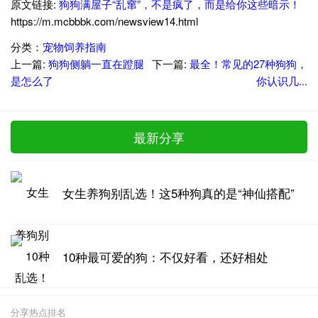
原文链接:
狗狗满屋子“乱窜”，不是疯了，而是给你这些暗示！
https://m.mcbbbk.com/newsview14.html
分类：
宠物饲养指南
上一篇:
狗狗侧躺一直在蹬腿
下一篇:
最全！常见的27种狗狗，
是怎么了
你认识几...
最新分享
女生养狗别乱选！这5种狗真的是“神仙搭配”
10种最可爱的狗：不仅好看，还好相处
分享热点排名