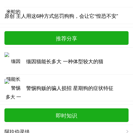
原创 主人用这6种方式惩罚狗狗，会让它“惶恐不安”
推荐分享
缅因猫能长多大 一种体型较大的猫
警惕狗贩的骗人损招 星期狗的症状特征
即时知识
阿拉伯灵缇