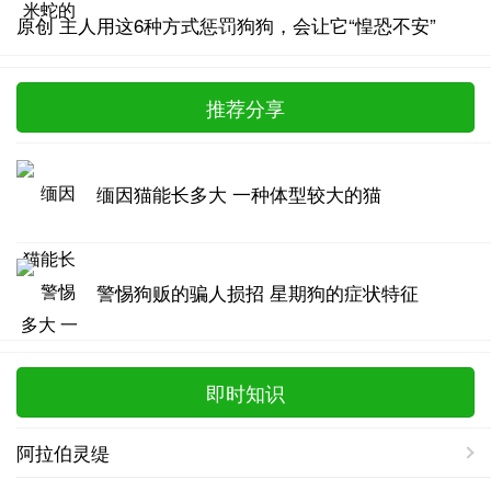
原创 主人用这6种方式惩罚狗狗，会让它“惶恐不安”
推荐分享
缅因猫能长多大 一种体型较大的猫
警惕狗贩的骗人损招 星期狗的症状特征
即时知识
阿拉伯灵缇