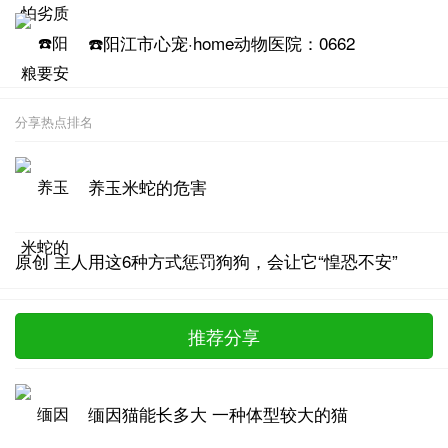
☎️阳江市心宠·home动物医院：0662
分享热点排名
养玉米蛇的危害
原创 主人用这6种方式惩罚狗狗，会让它“惶恐不安”
推荐分享
缅因猫能长多大 一种体型较大的猫