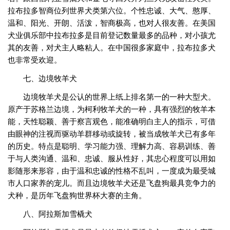
拉布拉多智商位列世界犬类第六位。个性忠诚、大气、憨厚、
温和、阳光、开朗、活泼，智商极高，也对人很友善。在美国
犬业俱乐部中拉布拉多是目前登记数量最多的品种，对小孩尤
其的友善，对犬主人略粘人。在中国很多家庭中，拉布拉多犬
也非常受欢迎。
七、边境牧羊犬
边境牧羊犬是公认的世界上纸上排名第一的一种大型犬。
原产于苏格兰边境，为柯利牧羊犬的一种，具有强烈的牧羊本
能，天性聪颖、善于察言观色，能准确明白主人的指示，可借
由眼神的注视而驱动羊群移动或旋转，被当成牧羊犬已有多年
的历史。特点是聪明、学习能力强、理解力高、容易训练、善
于与人类沟通、温和、忠诚、服从性好，其忠心程度可以用如
影随形来形容，由于温和忠诚的性格不乱叫，一度成为最受城
市人口家养的宠儿。而且边境牧羊犬还是飞盘狗最具竞争力的
犬种，是历年飞盘狗世界杯大赛的主角。
八、阿拉斯加雪橇犬