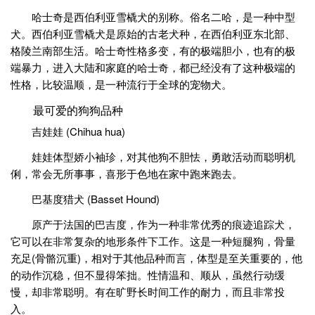
哈士奇是西伯利亚雪橇犬的别称。俗名二哈，是一种中型
犬。西伯利亚雪橇犬是原始的古老犬种，在西伯利亚东北部、
格陵兰南部生活。哈士奇性格多变，有的极端胆小，也有的极
端暴力，进入大陆和家庭的哈士奇，都已经没有了这种极端的
性格，比较温顺，是一种流行于全球的宠物犬。
最可爱的狗狗品种
吉娃娃 (Chihua hua)
娃娃体型娇小袖珍，对其他狗不胆怯，勇敢活动而聪明机
俐，常会无所事事，喜形于色地在家中跑来跑去。
巴基度猎犬 (Basset Hound)
原产于法国的巴吉度，作为一种非常优秀的痕迹追踪犬，
它可以在非常复杂的地形条件下工作。这是一种短腿狗，骨量
充足(骨骼沉重)，相对于其他品种而言，体型是至关重要的，他
的动作沉稳，但不显得笨拙。性情温和、顺从，虽然行动缓
慢，却非常聪明。有在旷野长时间工作的耐力，而且非常投
入。