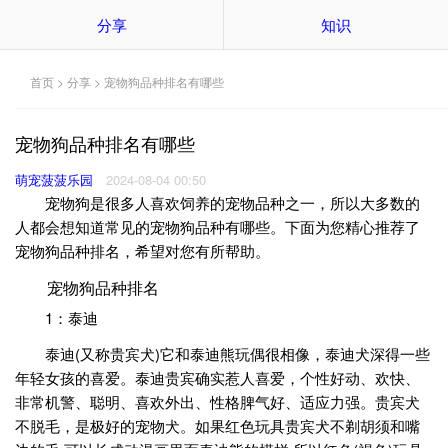
分享
知识
首页
>
分享
> 宠物狗品种排名有哪些
宠物狗品种排名有哪些
萌宠菠菠乐园
2024-08-04 00:50
宠物狗是很多人喜欢饲养的宠物品种之一，所以大多数的
人都会想知道常见的宠物狗品种有哪些。下面为您精心推荐了
宠物狗品种排名，希望对您有所帮助。
宠物狗品种排名
1：泰迪
泰迪(又称贵宾犬)它和泰迪熊玩偶很相像，泰迪犬深得一些
年轻女孩的喜爱。泰迪贵宾确实惹人喜爱，个性好动、欢快、
非常机警、聪明、喜欢外出、性格脾气好、适应力强。贵宾犬
不脱毛，是极好的宠物犬。如果红色玩具贵宾犬不剃胡须和嘴