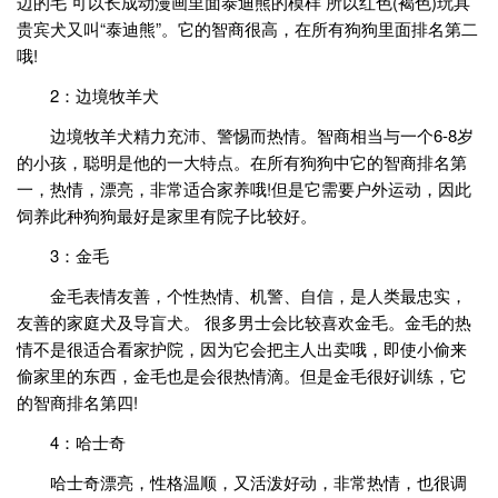
边的毛 可以长成动漫画里面泰迪熊的模样 所以红色(褐色)玩具
贵宾犬又叫“泰迪熊”。它的智商很高，在所有狗狗里面排名第二
哦!
2：边境牧羊犬
边境牧羊犬精力充沛、警惕而热情。智商相当与一个6-8岁
的小孩，聪明是他的一大特点。在所有狗狗中它的智商排名第
一，热情，漂亮，非常适合家养哦!但是它需要户外运动，因此
饲养此种狗狗最好是家里有院子比较好。
3：金毛
金毛表情友善，个性热情、机警、自信，是人类最忠实，
友善的家庭犬及导盲犬。 很多男士会比较喜欢金毛。金毛的热
情不是很适合看家护院，因为它会把主人出卖哦，即使小偷来
偷家里的东西，金毛也是会很热情滴。但是金毛很好训练，它
的智商排名第四!
4：哈士奇
哈士奇漂亮，性格温顺，又活泼好动，非常热情，也很调