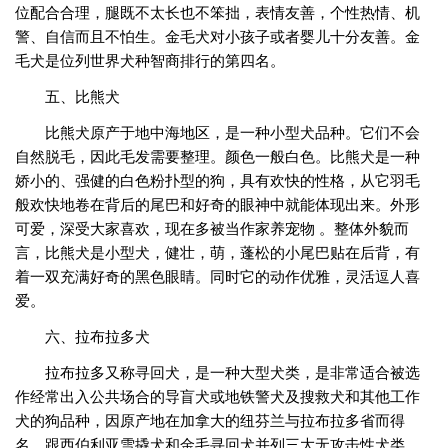
位配合合理，腿既不太长也不笨拙，表情友善，个性热情、机
警、自信而且不怕生。金毛犬对小孩子或者婴儿十分友善。金
毛犬是位列世界犬种智商排行的第四名。
五、比熊犬
比熊犬原产于地中海地区，是一种小型犬品种。它们不会
自然脱毛，因此毛发需要整理。颜色一般白色。比熊犬是一种
娇小的、强健的白色粉扑型的狗，具有欢快的性格，从它羽毛
般欢快地卷在背后的尾巴和好奇的眼神中就能体现出来。外形
可爱，深受大家喜欢，现在多被当作家养宠物 。整体外貌而
言，比熊犬是小型犬，健壮，萌，蓬松的小尾巴贴在后背，有
着一双充满好奇的黑色眼睛。同时它的动作优雅，灵活逗人喜
爱。
六、拉布拉多犬
拉布拉多又称寻回犬，是一种大型犬类，是非常适合被选
作经常出入公共场合的导盲犬或地铁警犬及搜救犬和其他工作
犬的狗品种，因原产地在加拿大的纽芬兰与拉布拉多省而得
名。跟西伯利亚雪撬犬和金毛寻回犬并列三大无攻击性犬类。