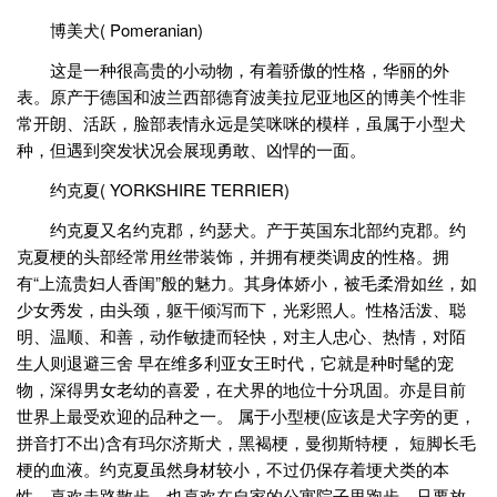
博美犬( Pomeranian)
这是一种很高贵的小动物，有着骄傲的性格，华丽的外
表。原产于德国和波兰西部德育波美拉尼亚地区的博美个性非
常开朗、活跃，脸部表情永远是笑咪咪的模样，虽属于小型犬
种，但遇到突发状况会展现勇敢、凶悍的一面。
约克夏( YORKSHIRE TERRIER)
约克夏又名约克郡，约瑟犬。产于英国东北部约克郡。约
克夏梗的头部经常用丝带装饰，并拥有梗类调皮的性格。拥
有“上流贵妇人香闺”般的魅力。其身体娇小，被毛柔滑如丝，如
少女秀发，由头颈，躯干倾泻而下，光彩照人。性格活泼、聪
明、温顺、和善，动作敏捷而轻快，对主人忠心、热情，对陌
生人则退避三舍 早在维多利亚女王时代，它就是种时髦的宠
物，深得男女老幼的喜爱，在犬界的地位十分巩固。亦是目前
世界上最受欢迎的品种之一。 属于小型梗(应该是犬字旁的更，
拼音打不出)含有玛尔济斯犬，黑褐梗，曼彻斯特梗， 短脚长毛
梗的血液。约克夏虽然身材较小，不过仍保存着埂犬类的本
性，喜欢走路散步，也喜欢在自家的公寓院子里跑步。只要放