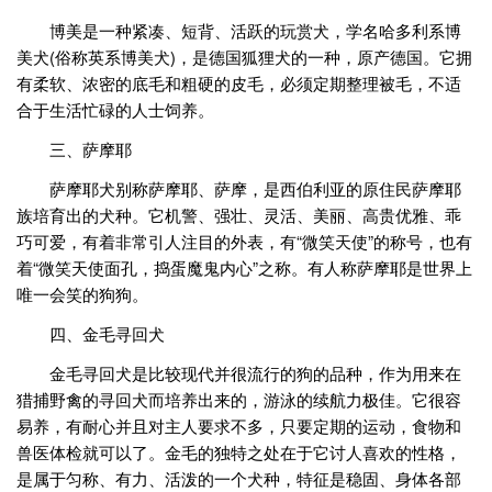
博美是一种紧凑、短背、活跃的玩赏犬，学名哈多利系博
美犬(俗称英系博美犬)，是德国狐狸犬的一种，原产德国。它拥
有柔软、浓密的底毛和粗硬的皮毛，必须定期整理被毛，不适
合于生活忙碌的人士饲养。
三、萨摩耶
萨摩耶犬别称萨摩耶、萨摩，是西伯利亚的原住民萨摩耶
族培育出的犬种。它机警、强壮、灵活、美丽、高贵优雅、乖
巧可爱，有着非常引人注目的外表，有“微笑天使”的称号，也有
着“微笑天使面孔，捣蛋魔鬼内心”之称。有人称萨摩耶是世界上
唯一会笑的狗狗。
四、金毛寻回犬
金毛寻回犬是比较现代并很流行的狗的品种，作为用来在
猎捕野禽的寻回犬而培养出来的，游泳的续航力极佳。它很容
易养，有耐心并且对主人要求不多，只要定期的运动，食物和
兽医体检就可以了。金毛的独特之处在于它讨人喜欢的性格，
是属于匀称、有力、活泼的一个犬种，特征是稳固、身体各部