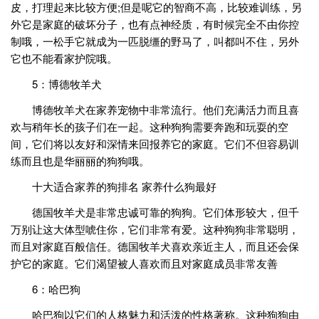
皮，打理起来比较方便;但是呢它的智商不高，比较难训练，另
外它是家庭的破坏分子，也有点神经质，有时候完全不由你控
制哦，一松手它就成为一匹脱缰的野马了，叫都叫不住，另外
它也不能看家护院哦。
5：博德牧羊犬
博德牧羊犬在家养宠物中非常流行。他们充满活力而且喜
欢与稍年长的孩子们在一起。这种狗狗需要奔跑和玩耍的空
间，它们将以友好和深情来回报养它的家庭。它们不但容易训
练而且也是华丽丽的狗狗哦。
十大适合家养的狗排名 家养什么狗最好
德国牧羊犬是非常忠诚可靠的狗狗。它们体形较大，但千
万别让这大体型唬住你，它们非常有爱。这种狗狗非常聪明，
而且对家庭百般信任。德国牧羊犬喜欢亲近主人，而且还会保
护它的家庭。它们渴望被人喜欢而且对家庭成员非常友善
6：哈巴狗
哈巴狗以它们的人格魅力和活泼的性格著称。这种狗狗由