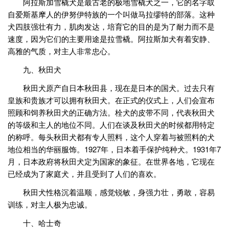
阿拉斯加雪橇犬是最古老的极地雪橇犬之一，它的名字取
自爱斯基摩人的伊努伊特族的一个叫做马拉缪特的部落。这种
犬四肢强壮有力，肌肉发达，培育它的目的是为了耐力而不是
速度，因为它们的主要用途是拉雪橇。阿拉斯加犬有着安静、
高雅的气质，对主人非常忠心。
九、秋田犬
秋田犬原产自日本秋田县，现在是日本的国犬。过去只有
皇族和贵族才可以拥有秋田犬。在正式的仪式上，人们会宣布
照顾和饲养秋田犬的正确方法。栓犬的皮带不同，代表秋田犬
的等级和主人的地位不同。人们在谈及秋田犬的时候都用特定
的称呼。每头秋田犬都有专人照料，这个人穿着与被照料的犬
地位相当的华丽服饰。1927年，日本着手保护纯种犬。1931年7
月，日本政府将秋田犬定为国家的象征。在世界各地，它现在
已经成为了家庭犬，并且受到了人们的喜欢。
秋田犬性格沉着温顺，感觉锐敏，身强力壮，勇敢，容易
训练，对主人极为忠诚。
十、哈士奇