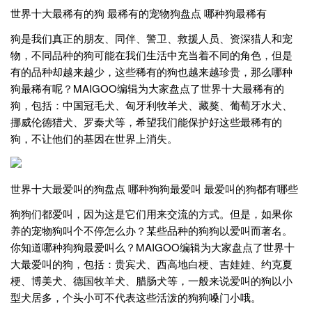
世界十大最稀有的狗 最稀有的宠物狗盘点 哪种狗最稀有
狗是我们真正的朋友、同伴、警卫、救援人员、资深猎人和宠
物，不同品种的狗可能在我们生活中充当着不同的角色，但是
有的品种却越来越少，这些稀有的狗也越来越珍贵，那么哪种
狗最稀有呢？MAIGOO编辑为大家盘点了世界十大最稀有的
狗，包括：中国冠毛犬、匈牙利牧羊犬、藏獒、葡萄牙水犬、
挪威伦德猎犬、罗秦犬等，希望我们能保护好这些最稀有的
狗，不让他们的基因在世界上消失。
世界十大最爱叫的狗盘点 哪种狗狗最爱叫 最爱叫的狗都有哪些
狗狗们都爱叫，因为这是它们用来交流的方式。但是，如果你
养的宠物狗叫个不停怎么办？某些品种的狗狗以爱叫而著名。
你知道哪种狗狗最爱叫么？MAIGOO编辑为大家盘点了世界十
大最爱叫的狗，包括：贵宾犬、西高地白梗、吉娃娃、约克夏
梗、博美犬、德国牧羊犬、腊肠犬等，一般来说爱叫的狗以小
型犬居多，个头小可不代表这些活泼的狗狗嗓门小哦。