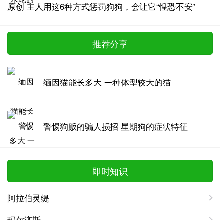
原创 主人用这6种方式惩罚狗狗，会让它“惶恐不安”
推荐分享
缅因猫能长多大 一种体型较大的猫
警惕狗贩的骗人损招 星期狗的症状特征
即时知识
阿拉伯灵缇
玛尔济斯