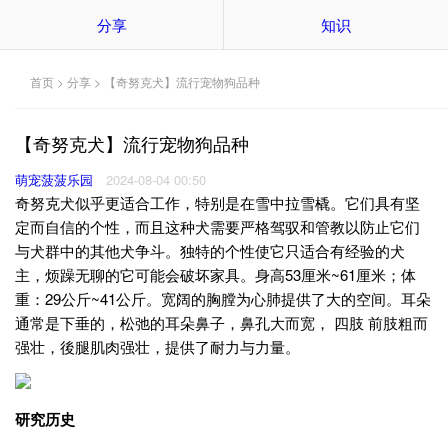
分享
知识
首页
>
分享
> 【奇努克犬】流行宠物狗品种
【奇努克犬】流行宠物狗品种
萌宠菠菠乐园
2024-08-04 00:50
奇努克犬似乎更适合工作，特别是在雪中拉雪橇。它们具有坚
定而自信的个性，而且这种犬需要严格驾驭和管教以防止它们
与犬群中的其他犬争斗。独特的个性使它只适合有经验的犬
主，烦躁无聊的它可能会破坏家具。身高53厘米~61厘米；体
重：29公斤~41公斤。宽阔的胸膛为心肺提供了大的空间。耳朵
通常是下垂的，松弛的耳朵鼻子，鼻孔大而宽， 四肢 前肢粗而
强壮，後腿肌肉强壮，提供了耐力与力量。
研究历史