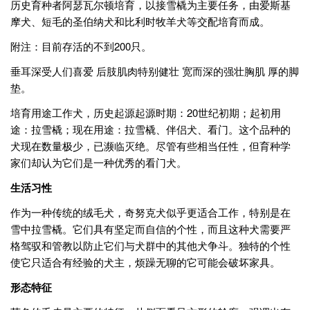
历史育种者阿瑟瓦尔顿培育，以接雪橇为主要任务，由爱斯基
摩犬、短毛的圣伯纳犬和比利时牧羊犬等交配培育而成。
附注：目前存活的不到200只。
垂耳深受人们喜爱 后肢肌肉特别健壮 宽而深的强壮胸肌 厚的脚
垫。
培育用途工作犬，历史起源起源时期：20世纪初期；起初用
途：拉雪橇；现在用途：拉雪橇、伴侣犬、看门。这个品种的
犬现在数量极少，已濒临灭绝。尽管有些相当任性，但育种学
家们却认为它们是一种优秀的看门犬。
生活习性
作为一种传统的绒毛犬，奇努克犬似乎更适合工作，特别是在
雪中拉雪橇。它们具有坚定而自信的个性，而且这种犬需要严
格驾驭和管教以防止它们与犬群中的其他犬争斗。独特的个性
使它只适合有经验的犬主，烦躁无聊的它可能会破坏家具。
形态特征