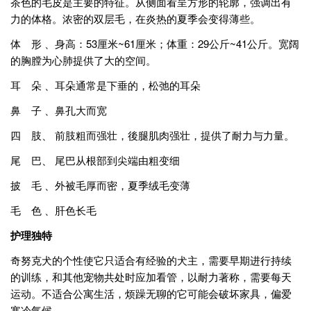
茶色的毛皮是主要的特征。从侧面看呈方形的轮廓，强调出有
力的体格。浓密的双层毛，在炎热的夏季会变得薄些。
体 形 、身高：53厘米~61厘米；体重：29公斤~41公斤。宽阔
的胸膛为心肺提供了大的空间。
耳 朵 、耳朵通常是下垂的，松弛的耳朵
鼻 子 、鼻孔大而宽
四 肢、 前肢粗而强壮，後腿肌肉强壮，提供了耐力与力量。
尾 巴、 尾巴从根部到尖端由粗变细
披 毛 、外被毛厚而密，夏季绒毛变薄
毛 色 、肝色长毛
护理独特
奇努克犬的个性使它只适合有经验的犬主，需要早期进行持续
的训练，和其他宠物共处时应加看管，以耐力著称，需要每天
运动。不适合公寓生活，烦躁无聊的它可能会破坏家具，偏爱
寒冷气候。