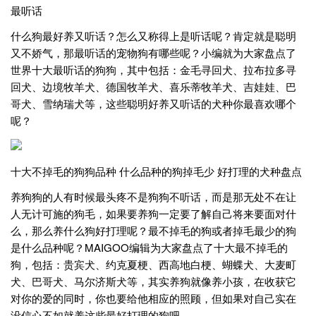
最听话
什么狗最好养又听话？怎么又称得上是听话呢？肯定就是聪明
又不娇气，那最听话的宠物狗有哪些呢？小编就为大家盘点了
世界十大最听话的狗狗，其中包括：金毛寻回犬、拉布拉多寻
回犬、边境牧羊犬、德国牧羊犬、喜乐蒂牧羊犬、吉娃娃、巴
哥犬、雪纳瑞犬等，这些聪明好养又听话的犬种你最喜欢哪个
呢？
十大不掉毛的狗狗品种 什么品种的狗掉毛少 好打理的犬种盘点
养狗狗的人有时候最头疼不是狗狗不听话，而是那无处不在让
人无计可施的狗毛，如果要养狗一定要了解自己将来要面对什
么，那么养什么狗好打理呢？最不掉毛的狗或者掉毛最少的狗
是什么品种呢？MAIGOO编辑为大家盘点了十大最不掉毛的
狗，包括：贵宾犬、约克夏梗、西高地白梗、蝴蝶犬、大麦町
犬、巴哥犬、马尔济斯犬等，其实养狗就像养小孩，在收获它
对你的爱的同时，你也要给他相应的照顾，但如果对自己实在
没信心不如就养这些最好打理的狗吧。