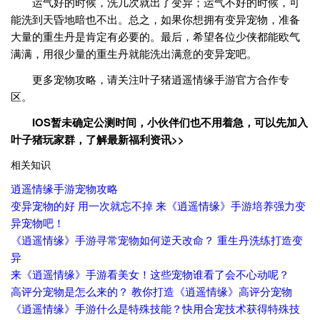
运气好的时候，洗几次就出了变异；运气不好的时候，可
能洗到天昏地暗也不出。总之，如果你想拥有变异宠物，准备
大量的重生丹是肯定有必要的。最后，希望各位少侠都能欧气
满满，用很少量的重生丹就能洗出满意的变异宠吧。
更多宠物攻略，请关注叶子猪逍遥情缘手游官方合作专
区。
IOS暂未确定公测时间，小伙伴们也不用着急，可以先加入
叶子猪玩家群，了解最新福利资讯>>
相关知识
逍遥情缘手游宠物攻略
变异宠物的好 用一次就忘不掉 来《逍遥情缘》手游培养强力变
异宠物吧！
《逍遥情缘》手游寻常宠物如何逆天改命？ 重生丹洗练打造变
异
来《逍遥情缘》手游看美女！这些宠物谁看了会不心动呢？
高评分宠物是怎么来的？ 教你打造《逍遥情缘》高评分宠物
《逍遥情缘》手游什么是特殊技能？快用合宠技术获得特殊技