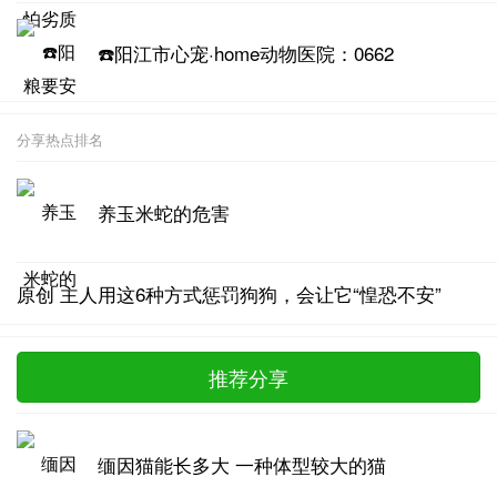
☎️阳江市心宠·home动物医院：0662
分享热点排名
养玉米蛇的危害
原创 主人用这6种方式惩罚狗狗，会让它“惶恐不安”
推荐分享
缅因猫能长多大 一种体型较大的猫