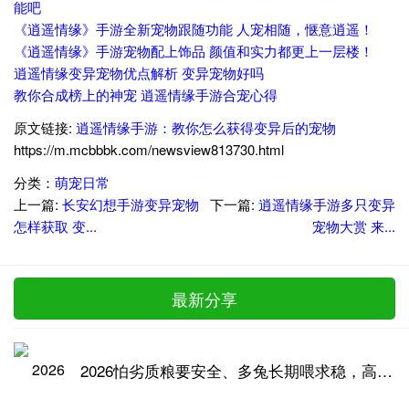
能吧
《逍遥情缘》手游全新宠物跟随功能 人宠相随，惬意逍遥！
《逍遥情缘》手游宠物配上饰品 颜值和实力都更上一层楼！
逍遥情缘变异宠物优点解析 变异宠物好吗
教你合成榜上的神宠 逍遥情缘手游合宠心得
原文链接:
逍遥情缘手游：教你怎么获得变异后的宠物
https://m.mcbbbk.com/newsview813730.html
分类：
萌宠日常
上一篇:
长安幻想手游变异宠物
下一篇:
逍遥情缘手游多只变异
怎样获取 变...
宠物大赏 来...
最新分享
2026怕劣质粮要安全、多兔长期喂求稳，高品质兔粮推荐