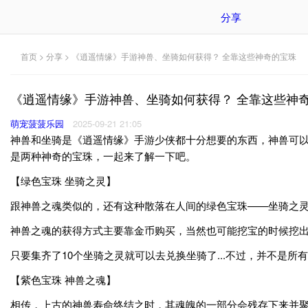
分享
首页
>
分享
> 《逍遥情缘》手游神兽、坐骑如何获得？ 全靠这些神奇的宝珠
《逍遥情缘》手游神兽、坐骑如何获得？ 全靠这些神
萌宠菠菠乐园
2025-09-21 21:05
神兽和坐骑是《逍遥情缘》手游少侠都十分想要的东西，神兽可
是两种神奇的宝珠，一起来了解一下吧。
【绿色宝珠 坐骑之灵】
跟神兽之魂类似的，还有这种散落在人间的绿色宝珠——坐骑之
神兽之魂的获得方式主要靠金币购买，当然也可能挖宝的时候挖
只要集齐了10个坐骑之灵就可以去兑换坐骑了...不过，并不
【紫色宝珠 神兽之魂】
相传，上古的神兽寿命终结之时，其魂魄的一部分会残存下来并聚