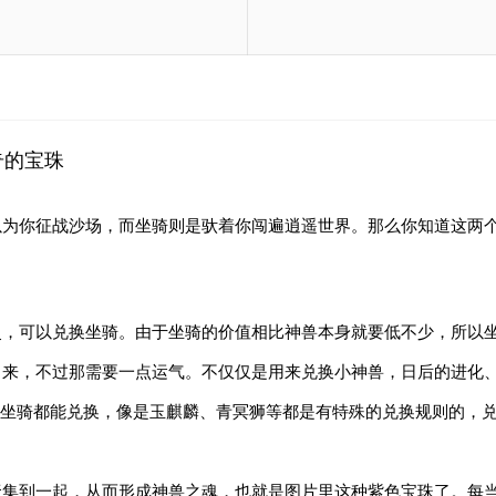
奇的宝珠
以为你征战沙场，而坐骑则是驮着你闯遍逍遥世界。那么你知道这两
灵，可以兑换坐骑。由于坐骑的价值相比神兽本身就要低不少，所以
出来，不过那需要一点运气。不仅仅是用来兑换小神兽，日后的进化
是所有坐骑都能兑换，像是玉麒麟、青冥狮等都是有特殊的兑换规则的
集到一起，从而形成神兽之魂，也就是图片里这种紫色宝珠了。每当