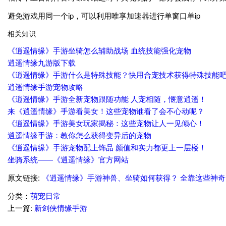
避免游戏用同一个ip，可以利用唯享加速器进行单窗口单ip
相关知识
《逍遥情缘》手游坐骑怎么辅助战场 血统技能强化宠物
逍遥情缘九游版下载
《逍遥情缘》手游什么是特殊技能？快用合宠技术获得特殊技能
逍遥情缘手游宠物攻略
《逍遥情缘》手游全新宠物跟随功能 人宠相随，惬意逍遥！
来《逍遥情缘》手游看美女！这些宠物谁看了会不心动呢？
《逍遥情缘》手游美女玩家揭秘：这些宠物让人一见倾心！
逍遥情缘手游：教你怎么获得变异后的宠物
《逍遥情缘》手游宠物配上饰品 颜值和实力都更上一层楼！
坐骑系统——《逍遥情缘》官方网站
原文链接:
《逍遥情缘》手游神兽、坐骑如何获得？ 全靠这些神
分类：
萌宠日常
上一篇:
新剑侠情缘手游