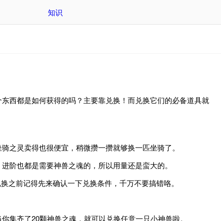
知识
个东西都是如何获得的吗？主要靠兑换！而兑换它们的必备道具就
坐骑之灵卖得也很便宜，稍微攒一攒就够换一匹坐骑了。
、进阶也都是需要神兽之魂的，所以用量还是蛮大的。
，兑换之前记得先来确认一下兑换条件，千万不要搞错咯。
你集齐了20颗神兽之魂，就可以兑换任意一只小神兽啦。