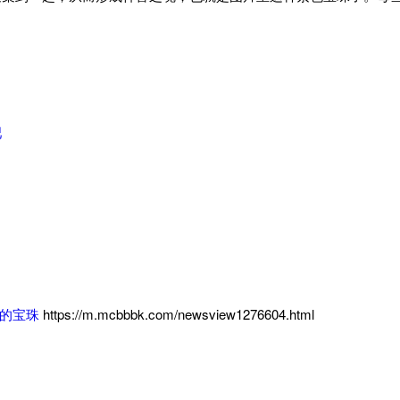
吧
奇的宝珠
https://m.mcbbbk.com/newsview1276604.html