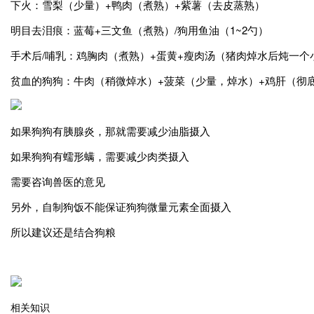
下火：雪梨（少量）+鸭肉（煮熟）+紫薯（去皮蒸熟）
明目去泪痕：蓝莓+三文鱼（煮熟）/狗用鱼油（1~2勺）
手术后/哺乳：鸡胸肉（煮熟）+蛋黄+瘦肉汤（猪肉焯水后炖一个
贫血的狗狗：牛肉（稍微焯水）+菠菜（少量，焯水）+鸡肝（彻
如果狗狗有胰腺炎，那就需要减少油脂摄入
如果狗狗有蠕形螨，需要减少肉类摄入
需要咨询兽医的意见
另外，自制狗饭不能保证狗狗微量元素全面摄入
所以建议还是结合狗粮
​​​​
相关知识