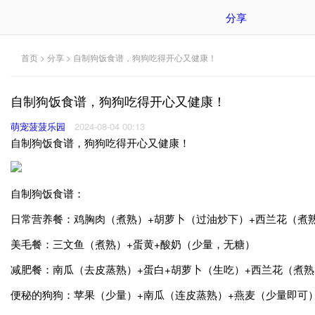
分享
首页
>
分享
> 自制狗饭食谱，狗狗吃得开心又健康！
自制狗饭食谱，狗狗吃得开心又健康！
萌宠菠菠乐园
2024-08-04 00:13
自制狗饭食谱，狗狗吃得开心又健康！
自制狗饭食谱：
日常营养餐：鸡胸肉（煮熟）+胡萝卜（过油炒下）+西兰花（煮
美毛餐：三文鱼（煮熟）+蛋黄+酸奶（少量，无糖）
减肥餐：南瓜（去皮蒸熟）+蛋白+胡萝卜（生吃）+西兰花（煮熟
便秘的狗狗：苹果（少量）+南瓜（连皮蒸熟）+燕麦（少量即可