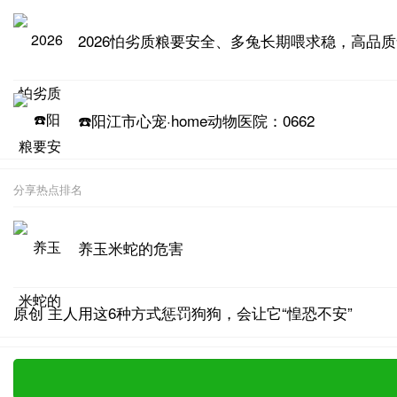
2026怕劣质粮要安全、多兔长期喂求稳，高品
☎️阳江市心宠·home动物医院：0662
分享热点排名
养玉米蛇的危害
原创 主人用这6种方式惩罚狗狗，会让它“惶恐不安”