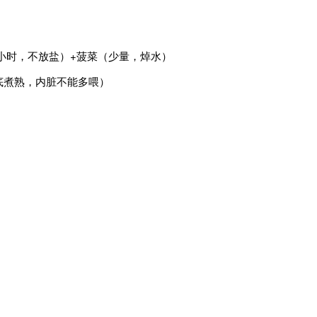
小时，不放盐）+菠菜（少量，焯水）
底煮熟，内脏不能多喂）