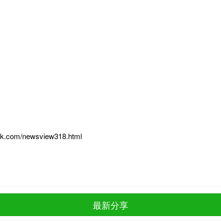
bk.com/newsview318.html
最新分享