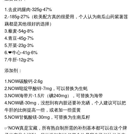
1.去皮鸡腿肉-325g-47%
2.-185g-27%（欧美配方真的很爱用，个人认为南瓜山药紫薯莲
藕都是其他很好的选择）
3.藜麦-54g-8%
4.青豆-45g-7%
5.芹菜-23g-3%
6.❤牛心-41g-6%
7.牛肝-12g-2%
添加剂：
1.NOW碳酸钙-2.6g
2.NOW吡啶甲酸锌-7mg，可以替换为生蚝
3.NOW海带片-1.5片（碘240mg），可替换为海带
4.NOW硒-30mg，没想到有内脏还要补充硒，个人建议可以把
牛肝的比例提高一些，或者加一些蛋黄
5.NOW甘氨酸镁-30mg，可替换为生南瓜籽
✅NOW真是宝藏，所有熟自制所需的补剂基本都可以在这个牌