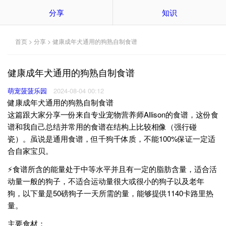
分享
知识
首页
>
分享
> 健康成年犬通用的狗熟自制食谱
健康成年犬通用的狗熟自制食谱
萌宠菠菠乐园
2024-08-04 00:12
健康成年犬通用的狗熟自制食谱
这篇跟大家分享一份来自专业宠物营养师Allison的食谱，这份食
谱和我自己总结并常用的食谱在结构上比较相像（强行碰
瓷）。虽说是通用食谱，但千狗千体质，不能100%保证一定适
合自家宝贝。
⚡️食谱所含的能量处于中等水平并且有一定的脂肪含量，适合活
动量一般的狗子，不适合运动量很大或很小的狗子以及老年
狗，以下量是50磅狗子一天所需的量，能够提供1140卡路里热
量。
主要食材：