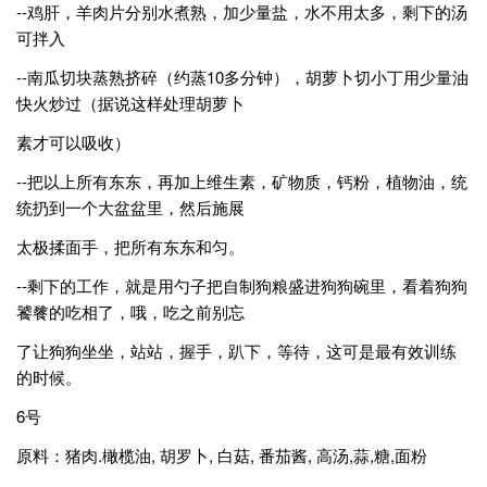
--鸡肝，羊肉片分别水煮熟，加少量盐，水不用太多，剩下的汤
可拌入
--南瓜切块蒸熟挤碎（约蒸10多分钟），胡萝卜切小丁用少量油
快火炒过（据说这样处理胡萝卜
素才可以吸收）
--把以上所有东东，再加上维生素，矿物质，钙粉，植物油，统
统扔到一个大盆盆里，然后施展
太极揉面手，把所有东东和匀。
--剩下的工作，就是用勺子把自制狗粮盛进狗狗碗里，看着狗狗
饕餮的吃相了，哦，吃之前别忘
了让狗狗坐坐，站站，握手，趴下，等待，这可是最有效训练
的时候。
6号
原料：猪肉.橄榄油, 胡罗卜, 白菇, 番茄酱, 高汤,蒜,糖,面粉