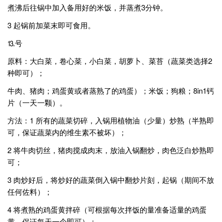
煮沸后往锅中加入备用好的米饭，并蒸煮3分钟。
3 起锅前加菜末即可食用。
⒔号
原料：大白菜，卷心菜，小白菜，胡萝卜、菜苔（蔬菜类选择2
种即可）；
牛肉、猪肉；鸡蛋黄或者蒸熟了的鸡蛋）；米饭；狗粮；8in1钙
片（一天一颗）。
方法：1 所有的蔬菜切碎，入锅用植物油（少量）炒熟（半熟即
可，保证蔬菜内的维生素不被坏）；
2 将牛肉切丝，猪肉搅成肉末，放油入锅翻炒，肉色泛白炒熟即
可；
3 肉炒好后，将炒好的蔬菜倒入锅中翻炒片刻，起锅（期间不放
任何佐料）；
4 将煮熟的鸡蛋黄拌碎（可根据每次拌饭的量准备适量的鸡蛋
黄，保证每天一个即可）；