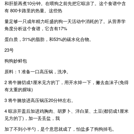
和肝脏再煮10分钟。在喂狗之前先把它晾凉了。这个食谱中含
有 800卡路里的热量。这些热
量足够一只成年精力旺盛的狗一天活动中消耗的了。从营养学
角度分析这个食谱，它含有17%
蛋白质，31%的脂肪，和53%的碳水化合物。
23号
狗狗妙鲜包
原料：1 准备一口高压锅，洗净。
2 将牛腩切成1厘米见方的丁，用开水焯一下，撇去血沫子(免得
有太重的腥味)
3 将牛腩放进高压锅压20分钟左右。
4 晾凉开盖后加进鸡胸肉、胡萝卜、洋白菜、土豆(都切成1厘米
见方的丁)，加一丢丢盐，我
加了不到小半勺，是个意思就成了，怕盐多了狗狗掉毛。