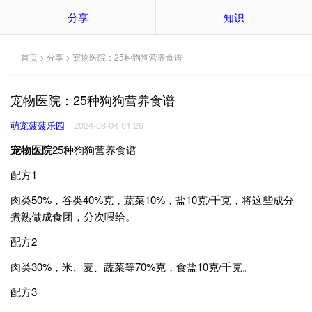
分享
知识
首页
>
分享
> 宠物医院：25种狗狗营养食谱
宠物医院：25种狗狗营养食谱
萌宠菠菠乐园
2024-08-04 01:26
宠物医院
25种狗狗营养食谱
配方1
肉类50%，谷类40%克，蔬菜10%，盐10克/千克，将这些成分
煮熟做成食团，分次喂给。
配方2
肉类30%，米、麦、蔬菜等70%克，食盐10克/千克。
配方3