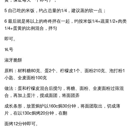
5 自己吃的米饭，约占总量的1/4，建议蒸的软一点；
6 最后就是将以上的咚咚拌在一起，约按米饭1/4+蔬菜1/2+肉类
1/4+蛋黄的比例混合，拌匀
即可。
⒕号
淑牙脆餅
原料：材料糖80克、蛋2个、柠檬皮1个、面粉210克、泡打粉1
小匙、全麦面粉100克
做法：蛋和柠檬皮混合后搅匀，将糖、面粉、全麦面粉过筛混
合，再加上蛋汁，搅成面团，将面团弄
成长条形，放置焗炉以160c焗30分钟，将面团取出，切成薄
片，在以130c焗烤20分钟，在翻
面烤12分钟即可。