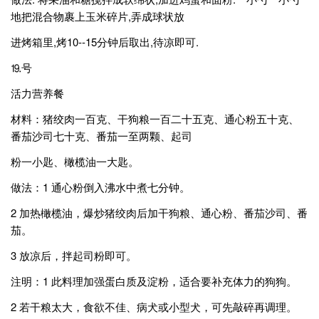
地把混合物裹上玉米碎片,弄成球状放
进烤箱里,烤10--15分钟后取出,待凉即可.
⒚号
活力营养餐
材料：猪绞肉一百克、干狗粮一百二十五克、通心粉五十克、
番茄沙司七十克、番茄一至两颗、起司
粉一小匙、橄榄油一大匙。
做法：1 通心粉倒入沸水中煮七分钟。
2 加热橄榄油，爆炒猪绞肉后加干狗粮、通心粉、番茄沙司、番
茄。
3 放凉后，拌起司粉即可。
注明：1 此料理加强蛋白质及淀粉，适合要补充体力的狗狗。
2 若干粮太大，食欲不佳、病犬或小型犬，可先敲碎再调理。