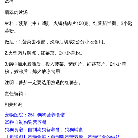
25号
翡翠肉片汤
材料：菠菜（中）2颗、火锅猪肉片150克、红蕃茄半颗、2小匙
蒜粉。
做法：1.菠菜去根部，洗净后切成2公分小段备用。
2.火锅肉片解冻，红蕃茄、2小匙蒜粉。
3.锅中加水煮沸后，投入菠菜、猪肉片、红蕃茄片、2小匙蒜
粉，煮沸后，熄火放凉食用。
注明：蕃茄一定要选用熟透的红蕃茄。
责任编辑：
相关知识
宠物医院：25种狗狗营养食谱
25种自制狗狗营养餐
狗狗食谱：自制狗狗营养餐、狗狗辅食
【步骤图】狗狗食谱：自制狗狗营养餐、狗狗辅食的做法