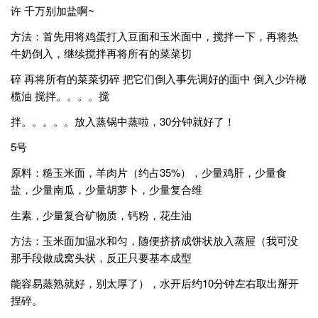
许 千万别加盐啊~
方法：首先用将鸡蛋打入豆面和玉米面中，搅拌一下，再将热
牛奶倒入，继续搅拌再将所有的菜菜切
碎 再将所有的菜菜切碎 把它们倒入事先调好的面中 倒入少许橄
榄油 搅拌。。。。搅
拌。。。。。放入蒸锅中蒸啦，30分钟就好了！
5号
原料：糙玉米面，羊肉片（约占35%），少量鸡肝，少量食
盐，少量南瓜，少量胡萝卜，少量复合维
生素，少量复合矿物质，钙粉，花生油
方法：玉米面加温水和匀，随便挤挤成饼状放入蒸屉（我可没
那手段做成窝头状，反正只要基本成型
能容易蒸熟就好，别太厚了），水开后约10分钟左右取出掰开
捏碎。