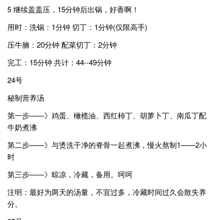
5 继续盖盖压，15分钟后出锅，好香啊！
用时：洗锅：1分钟 切丁：1分钟(仅限高手)
压牛腩：20分钟 配菜切丁：2分钟
完工：15分钟 共计：44--49分钟
24号
秘制营养汤
第一步——》鸡蛋、橄榄油、西红柿丁、胡萝卜丁、南瓜丁配
牛奶煮沸
第二步——》与烫洗干净的脊骨一起煮沸，慢火熬制1——2小
时
第三步——》晾凉，冷藏，备用。呵呵
注明：最好为两天的汤量，不宜过多，冷藏时间过久会散失养
分。