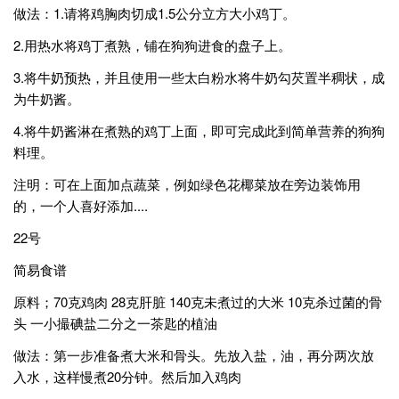
做法：1.请将鸡胸肉切成1.5公分立方大小鸡丁。
2.用热水将鸡丁煮熟，铺在狗狗进食的盘子上。
3.将牛奶预热，并且使用一些太白粉水将牛奶勾芡置半稠状，成
为牛奶酱。
4.将牛奶酱淋在煮熟的鸡丁上面，即可完成此到简单营养的狗狗
料理。
注明：可在上面加点蔬菜，例如绿色花椰菜放在旁边装饰用
的，一个人喜好添加....
22号
简易食谱
原料；70克鸡肉 28克肝脏 140克未煮过的大米 10克杀过菌的骨
头 一小撮碘盐二分之一茶匙的植油
做法：第一步准备煮大米和骨头。先放入盐，油，再分两次放
入水，这样慢煮20分钟。然后加入鸡肉