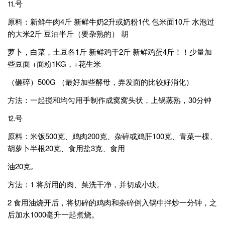
⒒号
原料：新鲜牛肉4斤 新鲜牛奶2升或奶粉1代 包米面10斤 水泡过
的大米2斤 豆油半斤（要杂熟的） 胡
萝卜，白菜，土豆各1斤 新鲜鸡干2斤 新鲜鸡蛋4斤！！少量加
些豆面 +面粉1KG，+花生米
（砸碎）500G （最好加些酵母，弄发面的比较好消化）
方法：一起搅和均匀用手制作成窝窝头状，上锅蒸熟，30分钟
⒓号
原料：米饭500克、鸡肉200克、杂碎或鸡肝100克、青菜一棵、
胡萝卜半根20克、食用盐3克、食用
油20克。
方法：1 将所用的肉、菜洗干净，并切成小块。
2 食用油烧开后，将切碎的鸡肉和杂碎倒入锅中拌炒一分钟，之
后加水1000毫升一起煮烧。