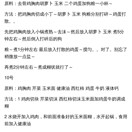
原料：去骨鸡胸肉胡萝卜 玉米 二个鸡蛋加狗粮一小杯～
方法：把鸡胸肉切成小丁～胡萝卜 玉米 狗粮分别打碎～鸡蛋打
散。。
先把鸡胸肉放入小锅煮熟～去沫～然后放入胡萝卜 玉米 煮5分
钟左右～然后倒入打碎后的狗
粮～煮1分钟左右 最后放入打散的鸡蛋～搅匀。。对了。别忘了
稍微放一点盐～
再煮2分钟左右～煮成糊状就行了～
10号
原料：鸡胸肉 芹菜 玉米面 健康油 西红柿 鸡蛋 牛奶 液体钙
方法：1 鸡肉切块 芹菜切沫 西红柿切沫玉米面加鸡蛋牛奶调成
糊
2 水烧开加入鸡肉，和前面准备好的玉米面糊，水开起锅，食用
前加入健康油