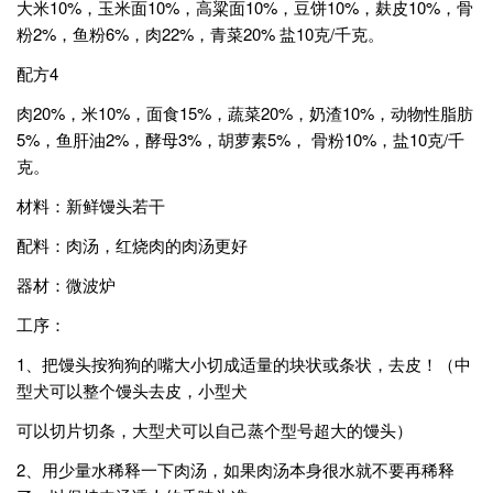
大米10%，玉米面10%，高粱面10%，豆饼10%，麸皮10%，骨
粉2%，鱼粉6%，肉22%，青菜20% 盐10克/千克。
配方4
肉20%，米10%，面食15%，蔬菜20%，奶渣10%，动物性脂肪
5%，鱼肝油2%，酵母3%，胡萝素5%， 骨粉10%，盐10克/千
克。
材料：新鲜馒头若干
配料：肉汤，红烧肉的肉汤更好
器材：微波炉
工序：
1、把馒头按狗狗的嘴大小切成适量的块状或条状，去皮！（中
型犬可以整个馒头去皮，小型犬
可以切片切条，大型犬可以自己蒸个型号超大的馒头）
2、用少量水稀释一下肉汤，如果肉汤本身很水就不要再稀释