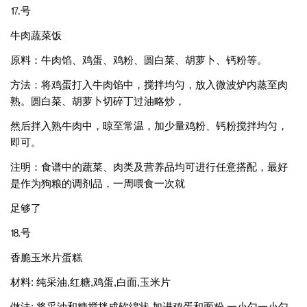
⒘号
牛肉蔬菜饭
原料：牛肉馅、鸡蛋、鸡粉、圆白菜、胡萝卜、钙粉等。
方法：将鸡蛋打入牛肉馅中，搅拌均匀，放入微波炉内蒸至肉
熟。圆白菜、胡萝卜切碎丁过油略炒，
然后拌入熟牛肉中，晾至常温，加少量鸡粉、钙粉搅拌均匀，
即可。
注明：食谱中的蔬菜、肉类及营养品均可进行任意搭配，最好
是作为狗粮的调剂品，一周喂食一次就
足够了
⒙号
香脆玉米片蛋糕
材料: 纯采油,红糖,鸡蛋,白面,玉米片
做法: 将采油和糖搅拌成软绵状,加进鸡蛋和面粉.一小勺一小勺