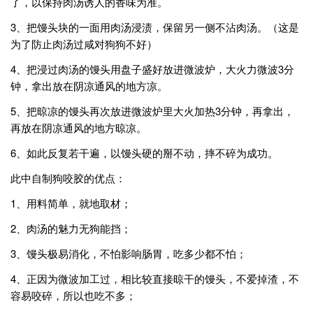
了，以保持肉汤诱人的香味为准。
3、把馒头块的一面用肉汤浸渍，保留另一侧不沾肉汤。（这是
为了防止肉汤过咸对狗狗不好）
4、把浸过肉汤的馒头用盘子盛好放进微波炉，大火力微波3分
钟，拿出放在阴凉通风的地方凉。
5、把晾凉的馒头再次放进微波炉里大火加热3分钟，再拿出，
再放在阴凉通风的地方晾凉。
6、如此反复若干遍，以馒头硬的掰不动，摔不碎为成功。
此中自制狗咬胶的优点：
1、用料简单，就地取材；
2、肉汤的魅力无狗能挡；
3、馒头极易消化，不怕影响肠胃，吃多少都不怕；
4、正因为微波加工过，相比较直接晾干的馒头，不爱掉渣，不
容易咬碎，所以也吃不多；