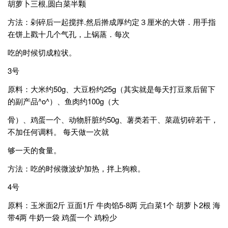
胡萝卜三根,圆白菜半颗
方法：剁碎后一起搅拌.然后擀成厚约定３厘米的大饼．用手指
在饼上戳十几个气孔，上锅蒸．每次
吃的时候切成粒状。
3号
原料：大米约50g、大豆粉约25g（其实就是每天打豆浆后留下
的副产品^o^）、鱼肉约100g（大
骨）、鸡蛋一个、动物肝脏约50g、薯类若干、菜蔬切碎若干，
不加任何调料。 每天做一次就
够一天的食量。
方法：吃的时候微波炉加热，拌上狗粮。
4号
原料：玉米面2斤 豆面1斤 牛肉馅5-8两 元白菜1个 胡萝卜2根 海
带4两 牛奶一袋 鸡蛋一个 鸡粉少