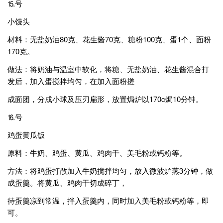
⒖号
小馒头
材料：无盐奶油80克、花生酱70克、糖粉100克、蛋1个、面粉
170克。
做法：将奶油与温室中软化，将糖、无盐奶油、花生酱混合打
发后，加入蛋搅拌均匀，在加入面粉搓
成面团，分成小球及压刃扁形，放置焗炉以170c焗10分钟。
⒗号
鸡蛋黄瓜饭
原料：牛奶、鸡蛋、黄瓜、鸡肉干、美毛粉或钙粉等。
方法：将鸡蛋打散加入牛奶搅拌均匀，放入微波炉蒸3分钟，做
成蛋羹。将黄瓜、鸡肉干切成碎丁，
待蛋羹凉到常温，拌入蛋羹内，同时加入美毛粉或钙粉等，即
可。