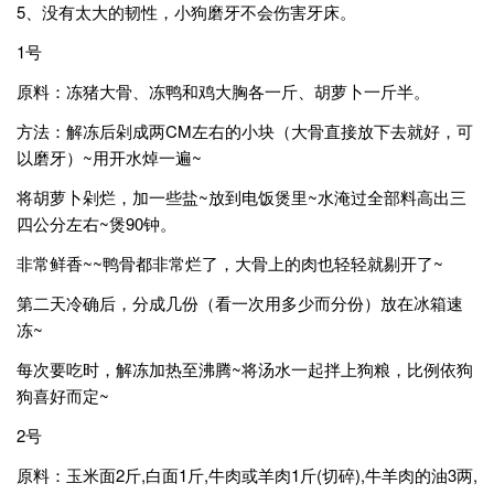
5、没有太大的韧性，小狗磨牙不会伤害牙床。
1号
原料：冻猪大骨、冻鸭和鸡大胸各一斤、胡萝卜一斤半。
方法：解冻后剁成两CM左右的小块（大骨直接放下去就好，可
以磨牙）~用开水焯一遍~
将胡萝卜剁烂，加一些盐~放到电饭煲里~水淹过全部料高出三
四公分左右~煲90钟。
非常鲜香~~鸭骨都非常烂了，大骨上的肉也轻轻就剔开了~
第二天冷确后，分成几份（看一次用多少而分份）放在冰箱速
冻~
每次要吃时，解冻加热至沸腾~将汤水一起拌上狗粮，比例依狗
狗喜好而定~
2号
原料：玉米面2斤,白面1斤,牛肉或羊肉1斤(切碎),牛羊肉的油3两,