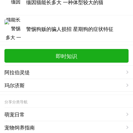
缅因猫能长多大 一种体型较大的猫
警惕狗贩的骗人损招 星期狗的症状特征
即时知识
阿拉伯灵缇
玛尔济斯
分享分类导航
萌宠日常
宠物饲养指南