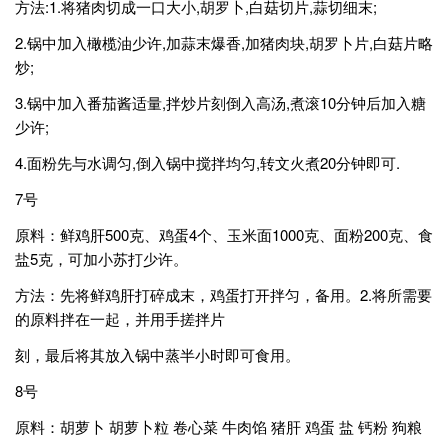
方法:1.将猪肉切成一口大小,胡罗卜,白菇切片,蒜切细末;
2.锅中加入橄榄油少许,加蒜末爆香,加猪肉块,胡罗卜片,白菇片略
炒;
3.锅中加入番茄酱适量,拌炒片刻倒入高汤,煮滚10分钟后加入糖
少许;
4.面粉先与水调匀,倒入锅中搅拌均匀,转文火煮20分钟即可.
7号
原料：鲜鸡肝500克、鸡蛋4个、玉米面1000克、面粉200克、食
盐5克，可加小苏打少许。
方法：先将鲜鸡肝打碎成末，鸡蛋打开拌匀，备用。2.将所需要
的原料拌在一起，并用手搓拌片
刻，最后将其放入锅中蒸半小时即可食用。
8号
原料：胡萝卜 胡萝卜粒 卷心菜 牛肉馅 猪肝 鸡蛋 盐 钙粉 狗粮