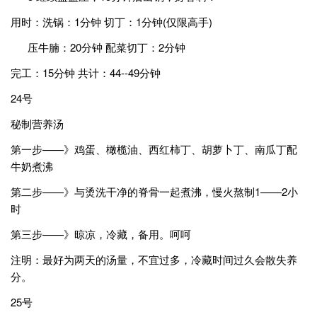
用时：洗锅：1分钟 切丁：1分钟(仅限高手)
压牛腩：20分钟 配菜切丁：2分钟
完工：15分钟 共计：44--49分钟
24号
秘制营养汤
第一步——》鸡蛋、橄榄油、西红柿丁、胡萝卜丁、南瓜丁配
牛奶煮沸
第二步——》与烫洗干净的脊骨一起煮沸，慢火熬制1——2小
时
第三步——》晾凉，冷藏，备用。呵呵
注明：最好为两天的汤量，不宜过多，冷藏时间过久会散失养
分。
25号