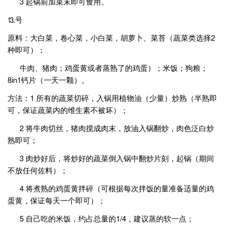
3 起锅前加菜末即可食用。
⒔号
原料：大白菜，卷心菜，小白菜，胡萝卜、菜苔（蔬菜类选择2
种即可）；
牛肉、猪肉；鸡蛋黄或者蒸熟了的鸡蛋）；米饭；狗粮；
8in1钙片（一天一颗）。
方法：1 所有的蔬菜切碎，入锅用植物油（少量）炒熟（半熟即
可，保证蔬菜内的维生素不被坏）；
2 将牛肉切丝，猪肉搅成肉末，放油入锅翻炒，肉色泛白炒
熟即可；
3 肉炒好后，将炒好的蔬菜倒入锅中翻炒片刻，起锅（期间
不放任何佐料）；
4 将煮熟的鸡蛋黄拌碎（可根据每次拌饭的量准备适量的鸡
蛋黄，保证每天一个即可）；
5 自己吃的米饭，约占总量的1/4，建议蒸的软一点；