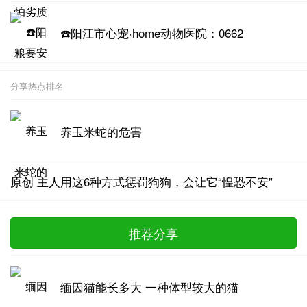
☎️阳江市心宠·home动物医院：0662
分享热点排名
养玉米蛇的危害
原创 主人用这6种方式惩罚狗狗，会让它“惶恐不安”
推荐分享
缅因猫能长多大 一种体型较大的猫