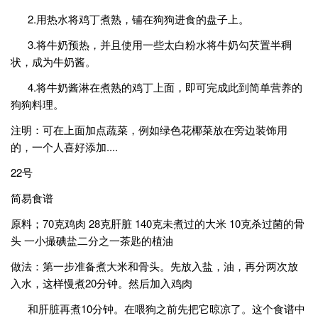
2.用热水将鸡丁煮熟，铺在狗狗进食的盘子上。
3.将牛奶预热，并且使用一些太白粉水将牛奶勾芡置半稠
状，成为牛奶酱。
4.将牛奶酱淋在煮熟的鸡丁上面，即可完成此到简单营养的
狗狗料理。
注明：可在上面加点蔬菜，例如绿色花椰菜放在旁边装饰用
的，一个人喜好添加....
22号
简易食谱
原料；70克鸡肉 28克肝脏 140克未煮过的大米 10克杀过菌的骨
头 一小撮碘盐二分之一茶匙的植油
做法：第一步准备煮大米和骨头。先放入盐，油，再分两次放
入水，这样慢煮20分钟。然后加入鸡肉
和肝脏再煮10分钟。在喂狗之前先把它晾凉了。这个食谱中