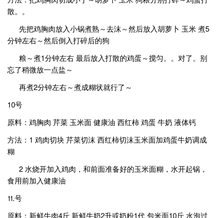
散。。
先把鸡胸肉放入小锅煮熟～去沫～然后放入胡萝卜 玉米 煮5
分钟左右～然后倒入打碎后的狗
粮～煮1分钟左右 最后放入打散的鸡蛋～搅匀。。对了。别
忘了稍微放一点盐～
再煮2分钟左右～煮成糊状就行了～
10号
原料：鸡胸肉 芹菜 玉米面 健康油 西红柿 鸡蛋 牛奶 液体钙
方法：1 鸡肉切块 芹菜切沫 西红柿切沫玉米面加鸡蛋牛奶调成
糊
2 水烧开加入鸡肉，和前面准备好的玉米面糊，水开起锅，
食用前加入健康油
⒒号
原料：新鲜牛肉4斤 新鲜牛奶2升或奶粉1代 包米面10斤 水泡过