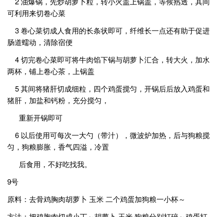
2 油爆锅，先炒胡萝卜粒，转小火盖上锅盖，等候熟透，其间
可利用来切卷心菜
3 卷心菜切成人食用的长条状即可，纤维长一点还有助于促进
肠道蠕动，清除宿便
4 切完卷心菜即可将牛肉馅下锅与胡萝卜汇合，转大火，加水
两杯，铺上卷心茶，上锅盖
5 其间将猪肝切成细粒，四个鸡蛋搅匀，开锅后后放入鸡蛋和
猪肝，加盐和钙粉，充分搅匀，
重新开锅即可
6 以后使用可每次一大勺（带汁），微波炉加热，后与狗粮搅
匀，狗粮膨胀，香气四溢，冷置
后食用，不好吃找我。
9号
原料：去骨鸡胸肉胡萝卜 玉米 二个鸡蛋加狗粮一小杯～
方法：把鸡胸肉切成小丁～胡萝卜 玉米 狗粮分别打碎～鸡蛋打