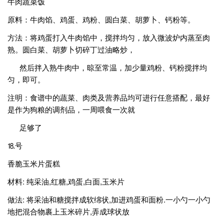
牛肉蔬菜饭
原料：牛肉馅、鸡蛋、鸡粉、圆白菜、胡萝卜、钙粉等。
方法：将鸡蛋打入牛肉馅中，搅拌均匀，放入微波炉内蒸至肉
熟。圆白菜、胡萝卜切碎丁过油略炒，
然后拌入熟牛肉中，晾至常温，加少量鸡粉、钙粉搅拌均
匀，即可。
注明：食谱中的蔬菜、肉类及营养品均可进行任意搭配，最好
是作为狗粮的调剂品，一周喂食一次就
足够了
⒙号
香脆玉米片蛋糕
材料: 纯采油,红糖,鸡蛋,白面,玉米片
做法: 将采油和糖搅拌成软绵状,加进鸡蛋和面粉.一小勺一小勺
地把混合物裹上玉米碎片,弄成球状放