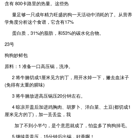
含有 800卡路里的热量。这些热
量足够一只成年精力旺盛的狗一天活动中消耗的了。从营养
学角度分析这个食谱，它含有17%
蛋白质，31%的脂肪，和53%的碳水化合物。
23号
狗狗妙鲜包
原料：1 准备一口高压锅，洗净。
2 将牛腩切成1厘米见方的丁，用开水焯一下，撇去血沫子
(免得有太重的腥味)
3 将牛腩放进高压锅压20分钟左右。
4 晾凉开盖后加进鸡胸肉、胡萝卜、洋白菜、土豆(都切成1
厘米见方的丁)，加一丢丢盐，我
加了不到小半勺，是个意思就成了，怕盐多了狗狗掉毛。
5 继续盖盖压，15分钟后出锅，好香啊！