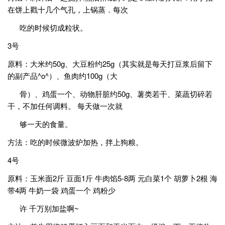
在饼上戳十几个气孔，上锅蒸．每次
吃的时候切成粒状。
3号
原料：大米约50g、大豆粉约25g（其实就是每天打豆浆后留下
的副产品^o^）、鱼肉约100g（大
骨）、鸡蛋一个、动物肝脏约50g、薯类若干、菜蔬切碎若
干，不加任何调料。 每天做一次就
够一天的食量。
方法：吃的时候微波炉加热，拌上狗粮。
4号
原料：玉米面2斤 豆面1斤 牛肉馅5-8两 元白菜1个 胡萝卜2根 海
带4两 牛奶一袋 鸡蛋一个 鸡粉少
许 千万别加盐啊~