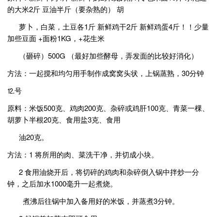
的大米2斤 豆油半斤（要杂熟的） 胡
萝卜，白菜，土豆各1斤 新鲜鸡干2斤 新鲜鸡蛋4斤！！少量
加些豆面 +面粉1KG，+花生米
（砸碎）500G （最好加些酵母，弄发面的比较好消化）
方法：一起搅和均匀用手制作成窝窝头状，上锅蒸熟，30分钟
⒓号
原料：米饭500克、鸡肉200克、杂碎或鸡肝100克、青菜一棵、
胡萝卜半根20克、食用盐3克、食用
油20克。
方法：1 将所用的肉、菜洗干净，并切成小块。
2 食用油烧开后，将切碎的鸡肉和杂碎倒入锅中拌炒一分
钟，之后加水1000毫升一起煮烧。
煮沸后往锅中加入备用好的米饭，并蒸煮3分钟。