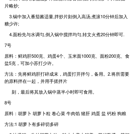
片略炒;
3.锅中加入番茄酱适量,拌炒片刻倒入高汤,煮滚10分钟后加入
糖少许;
4.面粉先与水调匀,倒入锅中搅拌均匀,转文火煮20分钟即可.
7号
原料：鲜鸡肝500克、鸡蛋4个、玉米面1000克、面粉200克、食
盐5克，可加小苏打少许。
方法：先将鲜鸡肝打碎成末，鸡蛋打开拌匀，备用。2.将所需要
的原料拌在一起，并用手搓拌片
刻，最后将其放入锅中蒸半小时即可食用。
8号
原料：胡萝卜 胡萝卜粒 卷心菜 牛肉馅 猪肝 鸡蛋 盐 钙粉 狗粮
方法:1 胡萝卜有多碎切多碎