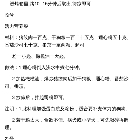
进烤箱里,烤10--15分钟后取出,待凉即可.
⒚号
活力营养餐
材料：猪绞肉一百克、干狗粮一百二十五克、通心粉五十克、
番茄沙司七十克、番茄一至两颗、起司
粉一小匙、橄榄油一大匙。
做法：1 通心粉倒入沸水中煮七分钟。
2 加热橄榄油，爆炒猪绞肉后加干狗粮、通心粉、番茄沙
司、番茄。
3 放凉后，拌起司粉即可。
注明：1 此料理加强蛋白质及淀粉，适合要补充体力的狗狗。
2 若干粮太大，食欲不佳、病犬或小型犬，可先敲碎再调
理。
⒛号