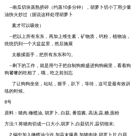
--南瓜切块蒸熟挤碎（约蒸10多分钟），胡萝卜切小丁用少量
油快火炒过（据说这样处理胡萝卜
素才可以吸收）
--把以上所有东东，再加上维生素，矿物质，钙粉，植物油，
统统扔到一个大盆盆里，然后施展
太极揉面手，把所有东东和匀。
--剩下的工作，就是用勺子把自制狗粮盛进狗狗碗里，看着狗
狗饕餮的吃相了，哦，吃之前别忘
了让狗狗坐坐，站站，握手，趴下，等待，这可是最有效训
练的时候。
6号
原料：猪肉.橄榄油, 胡罗卜, 白菇, 番茄酱, 高汤,蒜,糖,面粉
方法:1.将猪肉切成一口大小,胡罗卜,白菇切片,蒜切细末;
2.锅中加入橄榄油少许,加蒜末爆香,加猪肉块,胡罗卜片,白菇