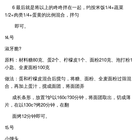
6 最后就是将以上的咚咚拌在一起，约按米饭1/4+蔬菜
1/2+肉类1/4+蛋黄的比例混合，拌匀
即可。
⒕号
淑牙脆?
原料：材料糖80克、蛋2个、柠檬皮1个、面粉210克、泡打粉1
小匙、全麦面粉100克
做法：蛋和柠檬皮混合后搅匀，将糖、面粉、全麦面粉过筛混
合，再加上蛋汁，搅成面团，将面团弄
成长条形，放置?炉以160c?30分钟，将面团取出，切成薄
片，在以130c?烤20分钟，在翻
面烤12分钟即可。
⒖号
小馒头