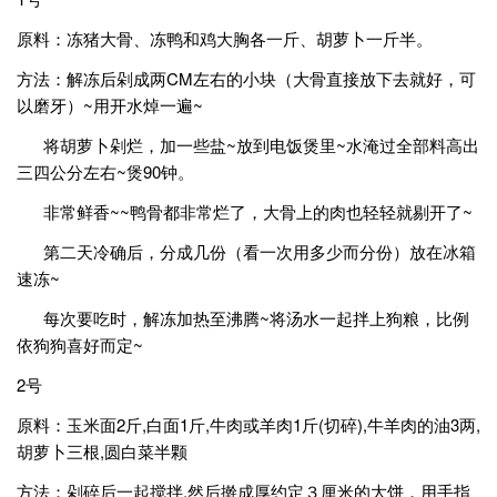
原料：冻猪大骨、冻鸭和鸡大胸各一斤、胡萝卜一斤半。
方法：解冻后剁成两CM左右的小块（大骨直接放下去就好，可
以磨牙）~用开水焯一遍~
将胡萝卜剁烂，加一些盐~放到电饭煲里~水淹过全部料高出
三四公分左右~煲90钟。
非常鲜香~~鸭骨都非常烂了，大骨上的肉也轻轻就剔开了~
第二天冷确后，分成几份（看一次用多少而分份）放在冰箱
速冻~
每次要吃时，解冻加热至沸腾~将汤水一起拌上狗粮，比例
依狗狗喜好而定~
2号
原料：玉米面2斤,白面1斤,牛肉或羊肉1斤(切碎),牛羊肉的油3两,
胡萝卜三根,圆白菜半颗
方法：剁碎后一起搅拌.然后擀成厚约定３厘米的大饼．用手指