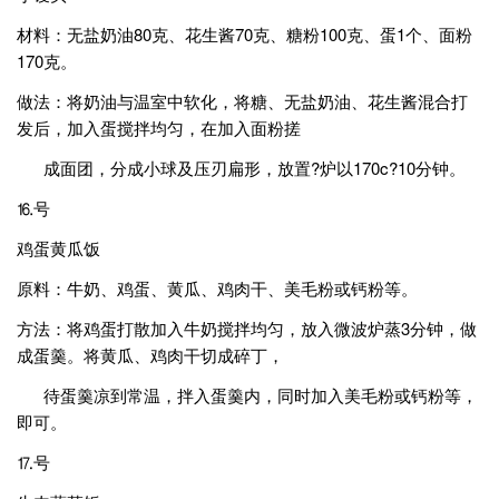
材料：无盐奶油80克、花生酱70克、糖粉100克、蛋1个、面粉
170克。
做法：将奶油与温室中软化，将糖、无盐奶油、花生酱混合打
发后，加入蛋搅拌均匀，在加入面粉搓
成面团，分成小球及压刃扁形，放置?炉以170c?10分钟。
⒗号
鸡蛋黄瓜饭
原料：牛奶、鸡蛋、黄瓜、鸡肉干、美毛粉或钙粉等。
方法：将鸡蛋打散加入牛奶搅拌均匀，放入微波炉蒸3分钟，做
成蛋羹。将黄瓜、鸡肉干切成碎丁，
待蛋羹凉到常温，拌入蛋羹内，同时加入美毛粉或钙粉等，
即可。
⒘号