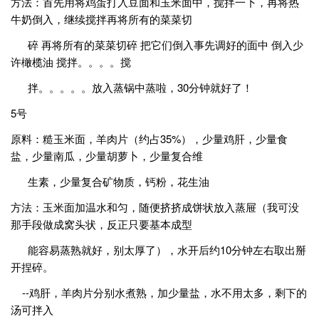
方法：首先用将鸡蛋打入豆面和玉米面中，搅拌一下，再将热
牛奶倒入，继续搅拌再将所有的菜菜切
碎 再将所有的菜菜切碎 把它们倒入事先调好的面中 倒入少
许橄榄油 搅拌。。。。搅
拌。。。。。放入蒸锅中蒸啦，30分钟就好了！
5号
原料：糙玉米面，羊肉片（约占35%），少量鸡肝，少量食
盐，少量南瓜，少量胡萝卜，少量复合维
生素，少量复合矿物质，钙粉，花生油
方法：玉米面加温水和匀，随便挤挤成饼状放入蒸屉（我可没
那手段做成窝头状，反正只要基本成型
能容易蒸熟就好，别太厚了），水开后约10分钟左右取出掰
开捏碎。
--鸡肝，羊肉片分别水煮熟，加少量盐，水不用太多，剩下的
汤可拌入